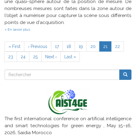
une quasi-sphère autour de la position de mesure. De
nombreuses mesures sont faites dans la zone autour de
l'objet à numériser pour capturer la scène sous différents
points de vue d'acquisition.
sur
En savoir plus
Correction
radiométrique
Pagination
et
Première
« First
Page
‹ Previous
Page
17
Page
18
Page
19
Page
20
Page
21
Page
22
recalage
page
précédente
courante
de
Page
23
Page
24
Page
25
Page
Next ›
Dernière
Last »
nuages
de
suivante
page
points
Rechercher
pour
Reche
Rechercher
la
reconstruction
tridimensionnelle
d’œuvres
du
patrimoine
culturel
The first international conference on artificial intelligence
and smart technologies for green energy , May 15–16,
2026, Saidia Morocco