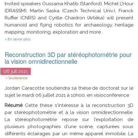
Invited speakers Oussama Khatib (Stanford), Michel L'Hour
(DRASSM), Martin Saska (Czech Technical Univ.), Franck
Ruffier (CNRS) and Cyrille Chaidron (Artéka) will present
humanoid and flying robotics for archaeology, heritage
mapping, monitoring, exploration and more.
sur
En savoir plus
IROS
Workshop
Reconstruction 3D par stéréophotométrie pour
on
E-
la vision omnidirectionnelle
Heritage
and
06
juil
2021
Robotics
Type
2021
Soutenance
:
Call
Jordan Caracotte soutiendra sa thèse de doctorat sur le
for
sujet le mardi 06 juillet 2021 à 10h00, en visioconférence
participation
Résumé
Cette thèse s'intéresse à la reconstruction 3D
par stéréophotométrie et à la vision omnidirectionnelle.
La stéréophotométrie repose sur l'exploitation de
plusieurs photographies d'une scène, capturées sous
différents éclairages par un même appareil immobile. La