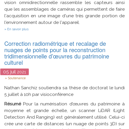
vision omnidirectionnelle rassemble les capteurs ainsi
que les assemblages de caméras qui permettent de faire
l'acquisition en une image d'une très grande portion de
l'environnement autour de l'appareil.
sur
En savoir plus
Reconstruction
3D
Correction radiométrique et recalage de
par
stéréophotométrie
nuages de points pour la reconstruction
pour
tridimensionnelle d’œuvres du patrimoine
la
culturel
vision
omnidirectionnelle
05
juil
2021
Type
Soutenance
Nathan Sanchiz soutiendra sa thèse de doctorat le lundi
5 juillet à 10h par visioconférence
Résumé
Pour la numérisation d’œuvres du patrimoine à
moyenne et grande échelle, un scanner LiDAR (Light
Detection And Ranging) est généralement utilisé. Celui-ci
crée une carte de distances (un nuage de points 3D) sur