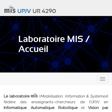
Aller
au
UPJV
UR 4290
contenu
principal
Laboratoire MIS /
Accueil
Toggl
naviga
Le laboratoire
(
Modélisation, Information & Systèmes
)
fédère des enseignants-chercheurs de l’UPJV en
Informatique
,
Automatique
,
Robotique
et
Vision par