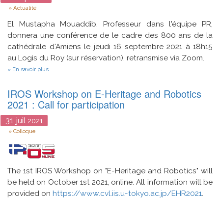
Type
Actualité
El Mustapha Mouaddib, Professeur dans l'équipe PR,
donnera une conférence de le cadre des 800 ans de la
cathédrale d'Amiens le jeudi 16 septembre 2021 à 18h15
au Logis du Roy (sur réservation), retransmise via Zoom.
sur
En savoir plus
Lecture
digitale
IROS Workshop on E-Heritage and Robotics
de
l’architecture
2021 : Call for participation
monumentale
31
juil
2021
Type
Colloque
The 1st IROS Workshop on "E-Heritage and Robotics" will
be held on October 1st 2021, online. All information will be
provided on
https://www.cvl.iis.u-tokyo.ac.jp/EHR2021
.