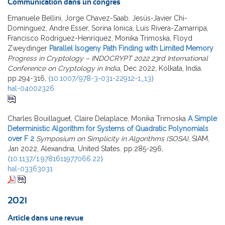
Communication dans un congrès
Emanuele Bellini, Jorge Chavez-Saab, Jesús-Javier Chi-
Domínguez, Andre Esser, Sorina Ionica, Luis Rivera-Zamarripa,
Francisco Rodríguez-Henríquez, Monika Trimoska, Floyd
Zweydinger
Parallel Isogeny Path Finding with Limited Memory
Progress in Cryptology – INDOCRYPT 2022 23rd International
Conference on Cryptology in India
, Dec 2022, Kolkata, India.
pp.294-316,
⟨10.1007/978-3-031-22912-1_13⟩
hal-04002326
Charles Bouillaguet, Claire Delaplace, Monika Trimoska
A Simple
Deterministic Algorithm for Systems of Quadratic Polynomials
over F 2
Symposium on Simplicity in Algorithms (SOSA)
, SIAM,
Jan 2022, Alexandria, United States. pp.285-296,
⟨10.1137/1.9781611977066.22⟩
hal-03363031
2021
Article dans une revue