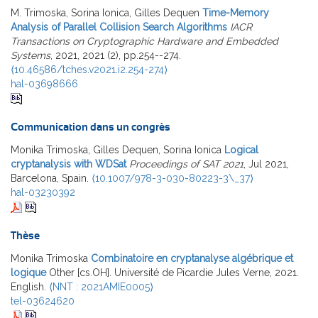
M. Trimoska, Sorina Ionica, Gilles Dequen
Time-Memory
Analysis of Parallel Collision Search Algorithms
IACR
Transactions on Cryptographic Hardware and Embedded
Systems
, 2021, 2021 (2), pp.254--274.
⟨10.46586/tches.v2021.i2.254-274⟩
hal-03698666
Communication dans un congrès
Monika Trimoska, Gilles Dequen, Sorina Ionica
Logical
cryptanalysis with WDSat
Proceedings of SAT 2021
, Jul 2021,
Barcelona, Spain.
⟨10.1007/978-3-030-80223-3\_37⟩
hal-03230392
Thèse
Monika Trimoska
Combinatoire en cryptanalyse algébrique et
logique
Other [cs.OH]. Université de Picardie Jules Verne, 2021.
English.
⟨NNT : 2021AMIE0005⟩
tel-03624620