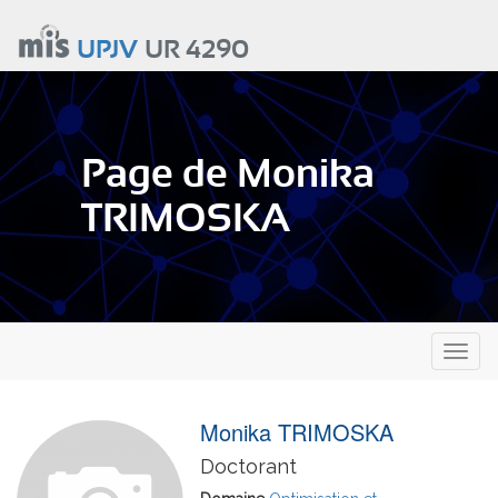
Aller
au
UPJV
UR 4290
contenu
principal
Page de Monika
TRIMOSKA
Toggl
naviga
Monika TRIMOSKA
Doctorant