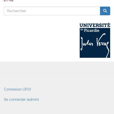
Rechercher
Reche
Rechercher
User
Connexion UPJV
account
menu
Se connecter (admin)