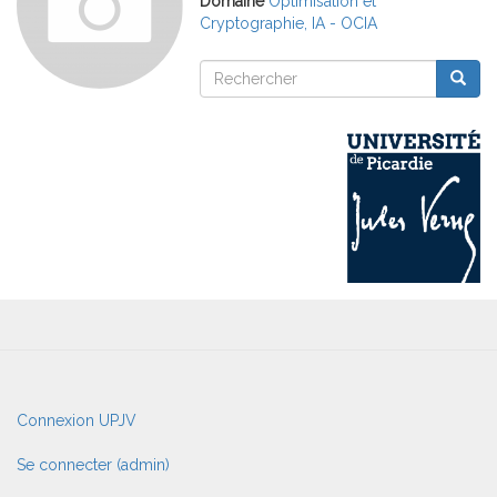
Domaine
Optimisation et
Cryptographie, IA - OCIA
Rechercher
Reche
Rechercher
User
Connexion UPJV
account
menu
Se connecter (admin)