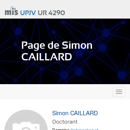
Aller
au
UPJV
UR 4290
contenu
principal
Page de Simon
CAILLARD
Toggl
naviga
Simon CAILLARD
Doctorant