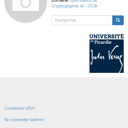
Domaine
Optimisation et
Cryptographie, IA - OCIA
Rechercher
Reche
Rechercher
User
Connexion UPJV
account
menu
Se connecter (admin)