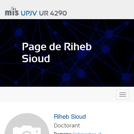
Aller
au
UPJV
UR 4290
contenu
principal
Page de Riheb
Sioud
Toggl
naviga
Riheb Sioud
Doctorant