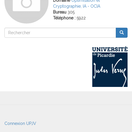
Domaine
Optimisation et
Cryptographie, IA - OCIA
Bureau
305
Téléphone :
5922
Rechercher
Reche
Rechercher
User
Connexion UPJV
account