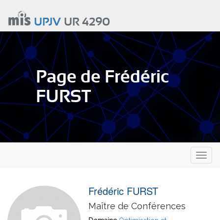
Aller
au
UPJV
UR 4290
contenu
principal
Page de Frédéric
FURST
Toggl
naviga
Frédéric FURST
Maître de Conférences