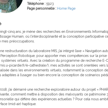
Téléphone :
5923
Page personnelle :
Home Page
é
vingt-cinq ans, je mène des recherches en Environnements Informati
tissage Humain, où l’interdisciplinarité et la conception participative 
 mes préoccupations.
une restructuration du laboratoire MIS, j’ai intégré l’axe « Navigation a
e Perception Robotique, pour apporter mes compétences sur la prise
s systèmes virtuels. Avec la création du programme de recherche E-C
/mis.u-picardie.fr/e-cathedrale/), mes activités se sont orientées vers l
lisée dans les environnements virtuels, notamment la conception de 
les adaptées à l’usager ou bien encore la conception de scénarios p
018, j’ai démarré une recherche exploratoire autour du projet « PHA
uivante, comment mettre à disposition des malvoyants ce patrimoine
nsorielle qui diffère des expériences actuelles ? Pour cela nous am
rface (mid-air) haptique.