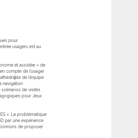
ques pour
centrée usagers est au
utonome et assistée » de
 en compte de l’usager
athédr@le de l’équipe
a navigation
scénarios de visites
édagogiques pour Jeux
RES ». La problématique
 3D par une expérience
bitionnons de proposer