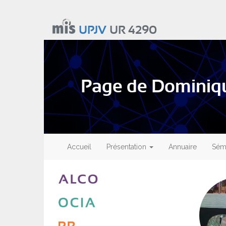
Aller
au
UPJV
UR 4290
contenu
principal
Page de Domini
Main
navigation
Accueil
Présentation
Annuaire
Sémi