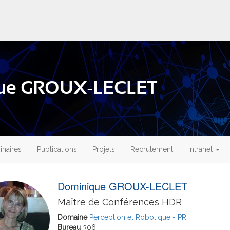
que GROUX-LECLET
naires
Publications
Projets
Recrutement
Intranet
Dominique GROUX-LECLET
Maître de Conférences HDR
Domaine
Perception et Robotique - PR
Bureau
306