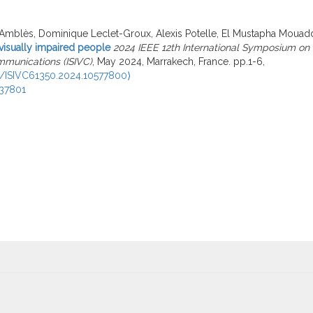
Amblès, Dominique Leclet-Groux, Alexis Potelle, El Mustapha Mouad
visually impaired people
2024 IEEE 12th International Symposium on 
munications (ISIVC)
, May 2024, Marrakech, France. pp.1-6,
9/ISIVC61350.2024.10577800⟩
37801