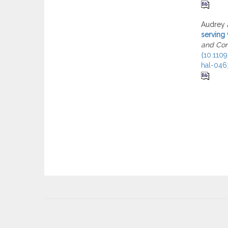
Audrey 
serving 
and Com
⟨10.110
hal-046
User