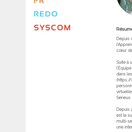
Résum
Depuis 
l’Appren
cœur de
Suite à 
l’Équip
dans le
(https:/
personna
virtuel
Sérieux.
Depuis 2
est la s
multi-se
une inte