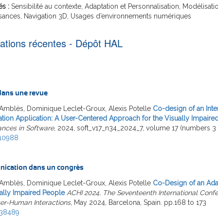
és :
Sensibilité au contexte, Adaptation et Personnalisation, Modélisati
sances, Navigation 3D, Usages d’environnements numériques
cations récentes - Dépôt HAL
 dans une revue
Amblès, Dominique Leclet-Groux, Alexis Potelle
Co-design of an Inte
ation Application: A User-Centered Approach for the Visually Impaire
nces in Software
, 2024, soft_v17_n34_2024_7, volume 17 (numbers 3 
10988
ication dans un congrès
Amblès, Dominique Leclet-Groux, Alexis Potelle
Co-Design of an Adap
ally Impaired People
ACHI 2024, The Seventeenth International Conf
r-Human Interactions
, May 2024, Barcelona, Spain. pp.168 to 173
638489