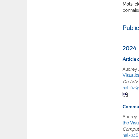
Mots-cl
connais
Publi
2024
Article
Audrey 
Visualiz
On Adva
hal-049
Commun
Audrey 
the Visu
Compute
hal-04