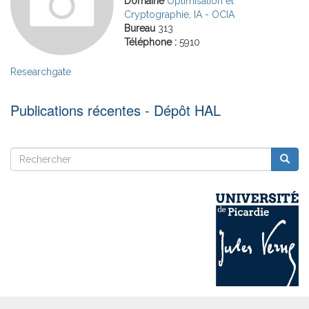
Domaine
Optimisation et
Cryptographie, IA - OCIA
Bureau
313
Téléphone :
5910
Researchgate
Publications récentes - Dépôt HAL
Rechercher
Reche
Rechercher