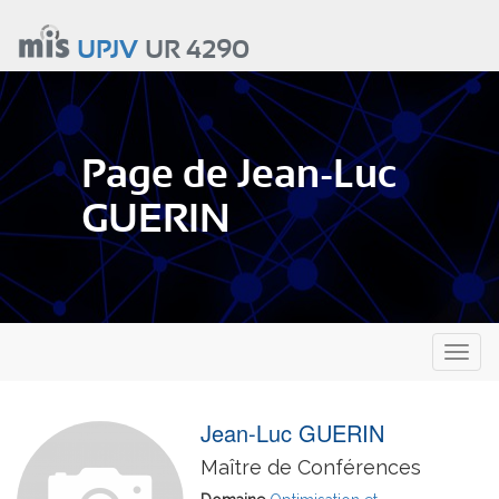
Aller
au
UPJV
UR 4290
contenu
principal
Page de Jean-Luc
GUERIN
Toggl
naviga
Jean-Luc GUERIN
Maître de Conférences