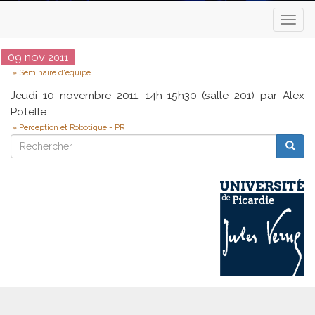
Toggl
naviga
Date
09
nov
2011
Type
Séminaire d'équipe
Jeudi 10 novembre 2011, 14h-15h30 (salle 201) par Alex
Potelle.
Perception et Robotique - PR
Rechercher
Reche
Rechercher