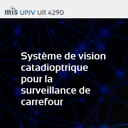
Aller
au
UPJV
UR 4290
contenu
principal
Système de vision
catadioptrique
pour la
surveillance de
carrefour