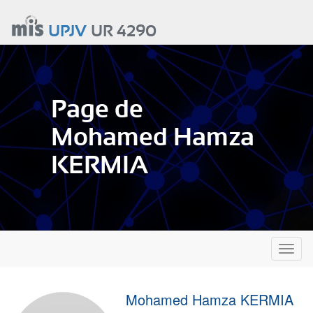
Aller
au
UPJV
UR 4290
contenu
principal
Page de
Mohamed Hamza
KERMIA
Toggl
naviga
Mohamed Hamza KERMIA