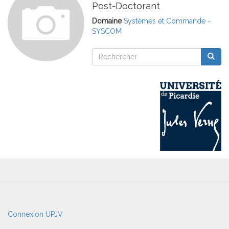
Post-Doctorant
Domaine
Systèmes et Commande -
SYSCOM
Rechercher
Reche
Rechercher
User
Connexion UPJV
account