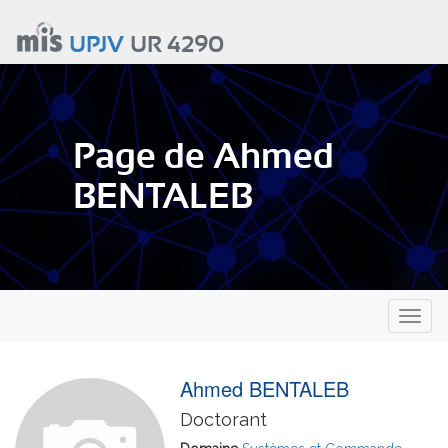
Aller
au
UPJV
UR 4290
contenu
principal
Page de Ahmed
BENTALEB
Toggl
naviga
Ahmed BENTALEB
Doctorant