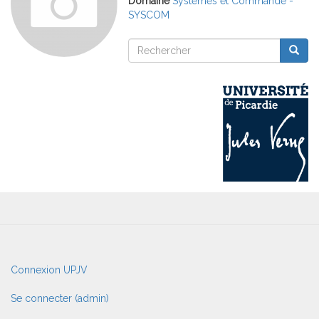
Domaine
Systèmes et Commande -
SYSCOM
Rechercher
Reche
Rechercher
User
Connexion UPJV
account
menu
Se connecter (admin)