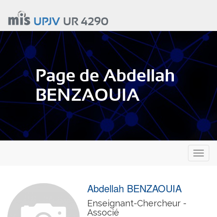
Aller
au
UPJV
UR 4290
contenu
principal
Page de Abdellah
BENZAOUIA
Toggl
naviga
Abdellah BENZAOUIA
Enseignant-Chercheur -
Associé