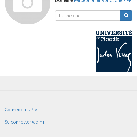
Domaine
Perception et Robotique - PR
Rechercher
Reche
Rechercher
User
Connexion UPJV
account
menu
Se connecter (admin)