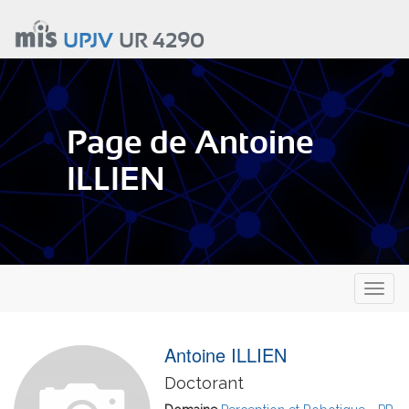
Aller
au
UPJV
UR 4290
contenu
principal
Page de Antoine
ILLIEN
Toggl
naviga
Antoine ILLIEN
Doctorant