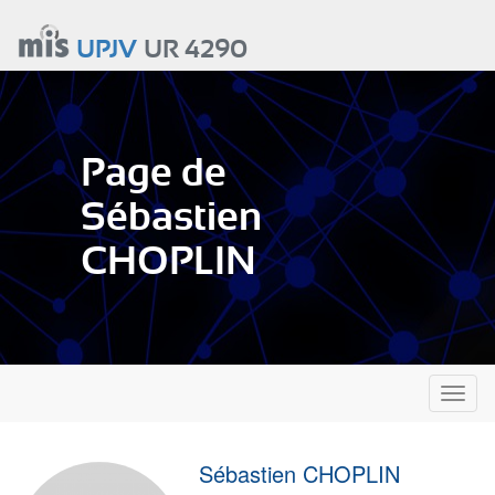
Aller
au
UPJV
UR 4290
contenu
principal
Page de
Sébastien
CHOPLIN
Toggl
naviga
Sébastien CHOPLIN