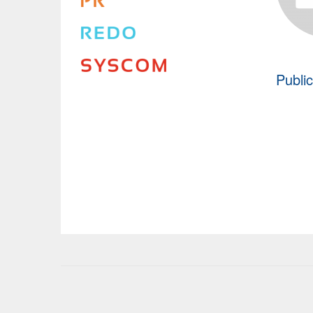
Publi
User
account