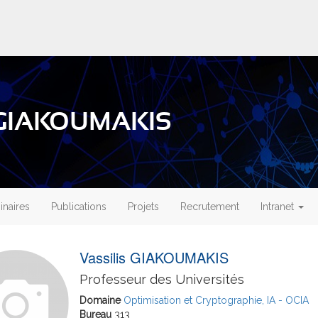
s GIAKOUMAKIS
naires
Publications
Projets
Recrutement
Intranet
Vassilis GIAKOUMAKIS
Professeur des Universités
Domaine
Optimisation et Cryptographie, IA - OCIA
Bureau
313