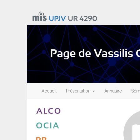
Aller
au
UPJV
UR 4290
contenu
principal
Page de Vassili
Main
navigation
Accueil
Présentation
Annuaire
Sémi