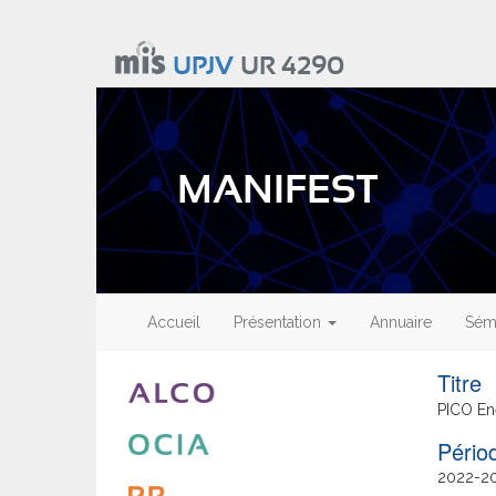
Aller
au
UPJV
UR 4290
contenu
principal
MANIFEST
Main
navigation
Accueil
Présentation
Annuaire
Sémi
Titre
PICO En
Date
2022
2