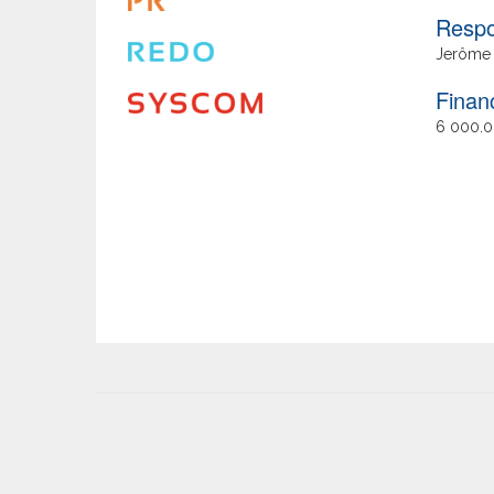
de
Respo
fin
Jerôme
Finan
6 000.0
User
account
menu