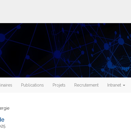
naires
Publications
Projets
Recrutement
Intranet
ergie
025