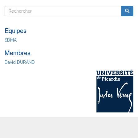
de
Rechercher
Reche
fin
Rechercher
Equipes
SDMA
Membres
David DURAND