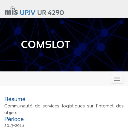
Aller
au
UPJV
UR 4290
contenu
principal
COMSLOT
Toggl
naviga
Résumé
Communauté de services logistiques sur l’internet des
objets
Date
2013
2016