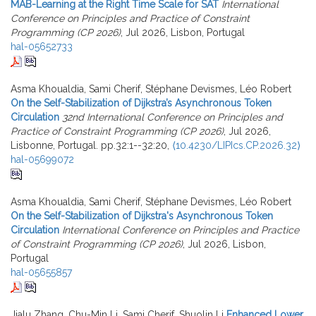
MAB-Learning at the Right Time Scale for SAT
International
Conference on Principles and Practice of Constraint
Programming (CP 2026)
, Jul 2026, Lisbon, Portugal
hal-05652733
Asma Khoualdia, Sami Cherif, Stéphane Devismes, Léo Robert
On the Self-Stabilization of Dijkstra’s Asynchronous Token
Circulation
32nd International Conference on Principles and
Practice of Constraint Programming (CP 2026)
, Jul 2026,
Lisbonne, Portugal. pp.32:1--32:20,
⟨10.4230/LIPIcs.CP.2026.32⟩
hal-05699072
Asma Khoualdia, Sami Cherif, Stéphane Devismes, Léo Robert
On the Self-Stabilization of Dijkstra's Asynchronous Token
Circulation
International Conference on Principles and Practice
of Constraint Programming (CP 2026)
, Jul 2026, Lisbon,
Portugal
hal-05655857
Jialu Zhang, Chu-Min Li, Sami Cherif, Shuolin Li
Enhanced Lower