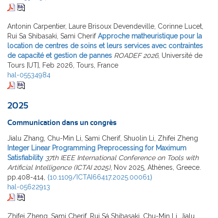
Antonin Carpentier, Laure Brisoux Devendeville, Corinne Lucet,
Rui Sa Shibasaki, Sami Cherif
Approche matheuristique pour la
location de centres de soins et leurs services avec contraintes
de capacité et gestion de pannes
ROADEF 2026
, Université de
Tours [UT], Feb 2026, Tours, France
hal-05534984
2025
Communication dans un congrès
Jialu Zhang, Chu-Min Li, Sami Cherif, Shuolin Li, Zhifei Zheng
Integer Linear Programming Preprocessing for Maximum
Satisfiability
37th IEEE International Conference on Tools with
Artificial Intelligence (ICTAI 2025)
, Nov 2025, Athènes, Greece.
pp.408-414,
⟨10.1109/ICTAI66417.2025.00061⟩
hal-05622913
Zhifei Zheng, Sami Cherif, Rui Sá Shibasaki, Chu-Min Li, Jialu