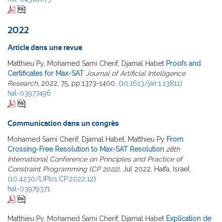
2022
Article dans une revue
Matthieu Py, Mohamed Sami Cherif, Djamal Habet
Proofs and
Certificates for Max-SAT
Journal of Artificial Intelligence
Research
, 2022, 75, pp.1373-1400.
⟨10.1613/jair.1.13811⟩
hal-03977496
Communication dans un congrès
Mohamed Sami Cherif, Djamal Habet, Matthieu Py
From
Crossing-Free Resolution to Max-SAT Resolution
28th
International Conference on Principles and Practice of
Constraint Programming (CP 2022)
, Jul 2022, Haifa, Israel.
⟨10.4230/LIPIcs.CP.2022.12⟩
hal-03979371
Matthieu Py, Mohamed Sami Cherif, Djamal Habet
Explication de