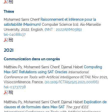
Thèse
Mohamed Sami Cherif
Raisonnement et Inférence pour la
satisfiabilité (Maximum)
Computer Science [cs]. Aix-Marseille
University, 2022. English.
⟨NNT : 2022AIXM0589⟩
tel-04088137
2021
Communication dans un congrès
Matthieu Py, Mohamed Sami Cherif, Djamal Habet
Computing
Max-SAT Refutations using SAT Oracles
International
Conference on Tools with Artificial Intelligence (ICTAI)
, Nov 2021,
Visioconférence, France.
⟨10.1109/ICTAI52525.2021.00066⟩
hal-03737738
Matthieu Py, Mohamed Sami Cherif, Djamal Habet
Explication de
clauses et de formules dans Max-SAT
The 33rd IEEE
International Conference on Tools with Artificial Intelligence