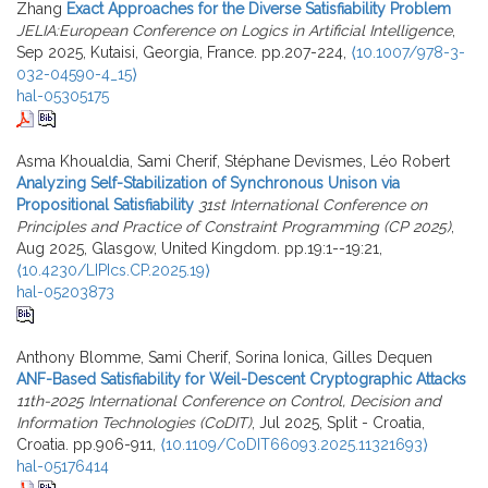
Zhang
Exact Approaches for the Diverse Satisfiability Problem
JELIA:European Conference on Logics in Artificial Intelligence
,
Sep 2025, Kutaisi, Georgia, France. pp.207-224,
⟨10.1007/978-3-
032-04590-4_15⟩
hal-05305175
Asma Khoualdia, Sami Cherif, Stéphane Devismes, Léo Robert
Analyzing Self-Stabilization of Synchronous Unison via
Propositional Satisfiability
31st International Conference on
Principles and Practice of Constraint Programming (CP 2025)
,
Aug 2025, Glasgow, United Kingdom. pp.19:1--19:21,
⟨10.4230/LIPIcs.CP.2025.19⟩
hal-05203873
Anthony Blomme, Sami Cherif, Sorina Ionica, Gilles Dequen
ANF-Based Satisfiability for Weil-Descent Cryptographic Attacks
11th-2025 International Conference on Control, Decision and
Information Technologies (CoDIT)
, Jul 2025, Split - Croatia,
Croatia. pp.906-911,
⟨10.1109/CoDIT66093.2025.11321693⟩
hal-05176414