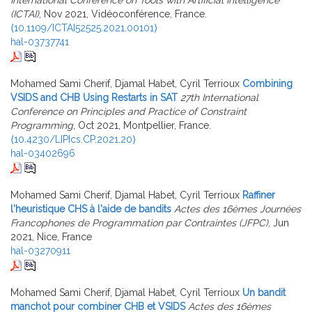
(ICTAI)
, Nov 2021, Vidéoconférence, France.
⟨10.1109/ICTAI52525.2021.00101⟩
hal-03737741
Mohamed Sami Cherif, Djamal Habet, Cyril Terrioux
Combining
VSIDS and CHB Using Restarts in SAT
27th International
Conference on Principles and Practice of Constraint
Programming
, Oct 2021, Montpellier, France.
⟨10.4230/LIPIcs.CP.2021.20⟩
hal-03402696
Mohamed Sami Cherif, Djamal Habet, Cyril Terrioux
Raffiner
l'heuristique CHS à l'aide de bandits
Actes des 16èmes Journées
Francophones de Programmation par Contraintes (JFPC)
, Jun
2021, Nice, France
hal-03270911
Mohamed Sami Cherif, Djamal Habet, Cyril Terrioux
Un bandit
manchot pour combiner CHB et VSIDS
Actes des 16èmes