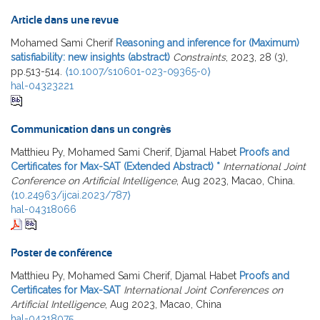
Article dans une revue
Mohamed Sami Cherif
Reasoning and inference for (Maximum)
satisfiability: new insights (abstract)
Constraints
, 2023, 28 (3),
pp.513-514.
⟨10.1007/s10601-023-09365-0⟩
hal-04323221
Communication dans un congrès
Matthieu Py, Mohamed Sami Cherif, Djamal Habet
Proofs and
Certificates for Max-SAT (Extended Abstract) *
International Joint
Conference on Artificial Intelligence
, Aug 2023, Macao, China.
⟨10.24963/ijcai.2023/787⟩
hal-04318066
Poster de conférence
Matthieu Py, Mohamed Sami Cherif, Djamal Habet
Proofs and
Certificates for Max-SAT
International Joint Conferences on
Artificial Intelligence
, Aug 2023, Macao, China
hal-04318075