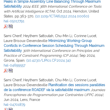
Peaks in Simple Assembly Line Balancing Through Maximum
Satisfiability
2024 IEEE 36th International Conference on Tools
with Artificial Intelligence (ICTAI)
, Oct 2024, Herndon, United
States. pp.363-370,
⟨10.1109/ICTAI62512.2024.00060⟩
hal-05017791
Sami Cherif, Heythem Sattoutah, Chu-Min Li, Corinne Lucet,
Laure Brisoux-Devendeville
Minimizing Working-Group
Conflicts in Conference Session Scheduling Through Maximum
Satisfiability
30th International Conference on Principles and
Practice of Constraint Programming (CP 2024)
, Sep 2024,
Girona, Spain.
⟨10.4230/LIPIcs.CP.2024.34⟩
hal-04699557
Sami Cherif, Heythem Sattoutah, Chu-Min Li, Corinne Lucet,
Laure Brisoux-Devendeville
Planification des sessions parallèles
de la conférence ROADEF via la satisfiabilité maximum
Journées
Francophones de Programmation par Contraintes (JFPC 2024)
,
Jun 2024, Lens, France
hal-04701879