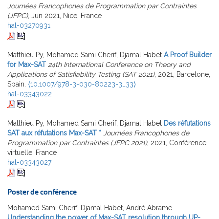
Journées Francophones de Programmation par Contraintes
(JFPC)
, Jun 2021, Nice, France
hal-03270931
Matthieu Py, Mohamed Sami Cherif, Djamal Habet
A Proof Builder
for Max-SAT
24th International Conference on Theory and
Applications of Satisfiability Testing (SAT 2021)
, 2021, Barcelone,
Spain.
⟨10.1007/978-3-030-80223-3_33⟩
hal-03343022
Matthieu Py, Mohamed Sami Cherif, Djamal Habet
Des réfutations
SAT aux réfutations Max-SAT *
Journées Francophones de
Programmation par Contraintes (JFPC 2021)
, 2021, Conférence
virtuelle, France
hal-03343027
Poster de conférence
Mohamed Sami Cherif, Djamal Habet, André Abrame
Understanding the power of Max-SAT resolution through UP-