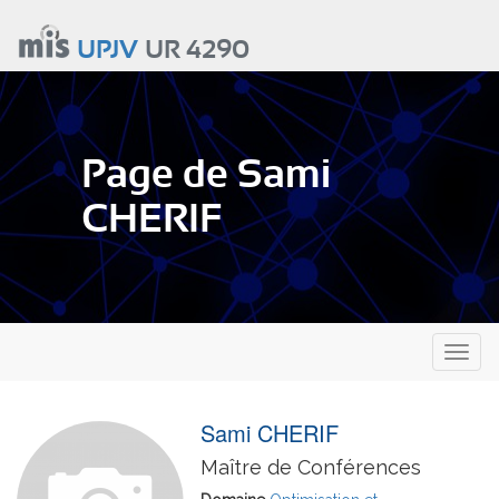
Aller
au
UPJV
UR 4290
contenu
principal
Page de Sami
CHERIF
Toggl
naviga
Sami CHERIF
Maître de Conférences