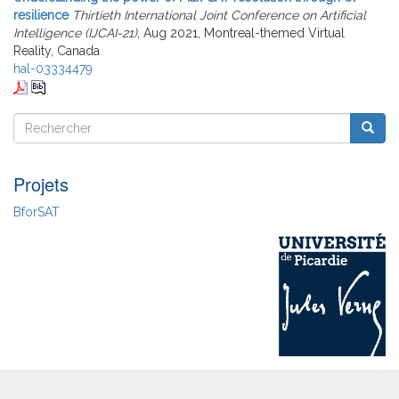
resilience
Thirtieth International Joint Conference on Artificial
Intelligence (IJCAI-21)
, Aug 2021, Montreal-themed Virtual
Reality, Canada
hal-03334479
Rechercher
Reche
Rechercher
Projets
BforSAT