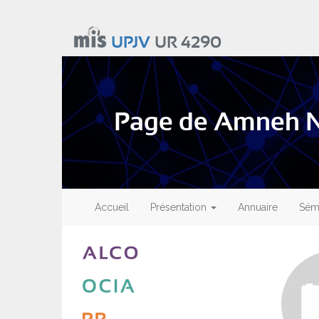
Aller
au
UPJV
UR 4290
contenu
principal
Page de Amneh 
Main
navigation
Accueil
Présentation
Annuaire
Sémi