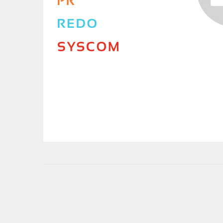
User
account
menu