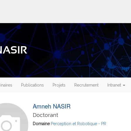
NASIR
naires
Publications
Projets
Recrutement
Intranet
Amneh NASIR
Doctorant
Domaine
Perception et Robotique - PR