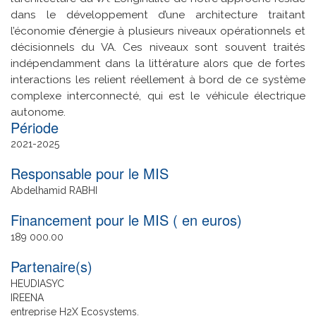
dans le développement d’une architecture traitant
l’économie d’énergie à plusieurs niveaux opérationnels et
décisionnels du VA. Ces niveaux sont souvent traités
indépendamment dans la littérature alors que de fortes
interactions les relient réellement à bord de ce système
complexe interconnecté, qui est le véhicule électrique
autonome.
Date
2021
2025
de
Responsable pour le MIS
fin
Abdelhamid RABHI
Financement pour le MIS ( en euros)
189 000.00
Partenaire(s)
HEUDIASYC
IREENA
entreprise H2X Ecosystems.