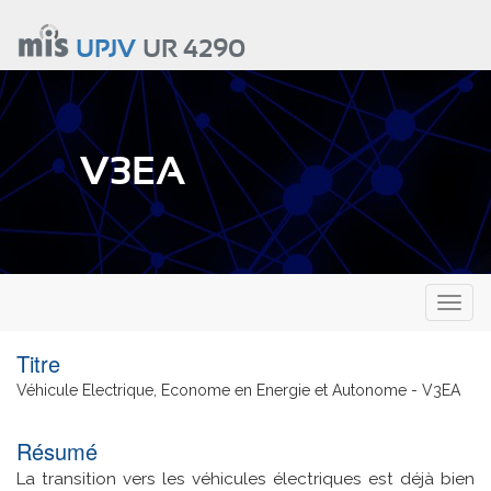
Aller
au
UPJV
UR 4290
contenu
principal
V3EA
Toggl
naviga
Titre
Véhicule Electrique, Econome en Energie et Autonome - V3EA
Résumé
La transition vers les véhicules électriques est déjà bien