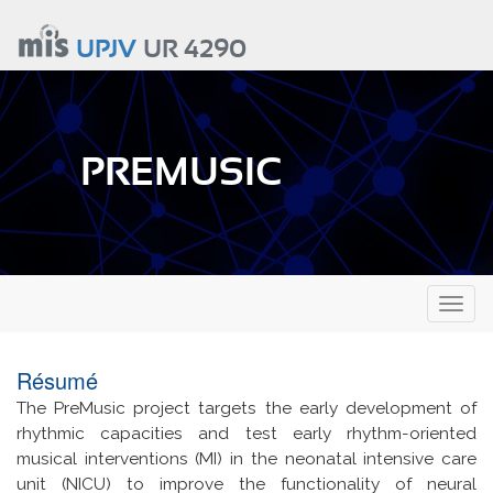
Aller
au
UPJV
UR 4290
contenu
principal
PREMUSIC
Toggl
naviga
Résumé
The PreMusic project targets the early development of
rhythmic capacities and test early rhythm-oriented
musical interventions (MI) in the neonatal intensive care
unit (NICU) to improve the functionality of neural