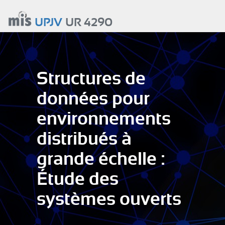
Aller
au
UPJV
UR 4290
contenu
principal
Structures de
données pour
environnements
distribués à
grande échelle :
Étude des
systèmes ouverts