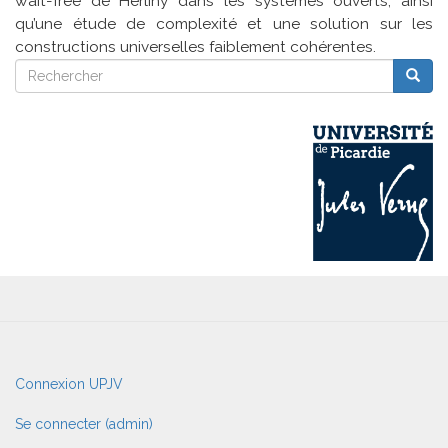
wait-free de Herlihy dans les systèmes ouverts, ainsi
qu’une étude de complexité et une solution sur les
constructions universelles faiblement cohérentes.
Rechercher
Reche
Rechercher
User
Connexion UPJV
account
menu
Se connecter (admin)