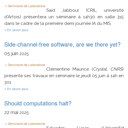
et
Type
systèmes
Séminaire de Laboratoire
de
Said Jabbour (CRIL, université
chiffrement
d'Artois) présentera un séminaire à 14h30 en salle 315
en
dans le cadre de la première demi journée IA du MIS.
France
aux
sur
En savoir plus
XVIe
Intégration
et
de
XVIIe
Side-channel-free software, are we there yet?
l’Analyse
siècles
Logique
des
05
juin
2025
Données
dans
Type
Séminaire de Laboratoire
les
Clémentine Maurice (
Crystal, CNRS
)
Forêts
Aléatoires
présente ses travaux en séminaire le jeudi 05 juin à 14h en
301
sur
En savoir plus
Side-
channel-
Should computations halt?
free
software,
are
22
mai
2025
we
there
Type
Séminaire de Laboratoire
yet?