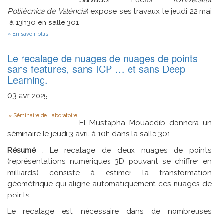
Salvador Lucas (
Universitat
Politècnica de València
) expose ses travaux le jeudi 22 mai
à 13h30 en salle 301
sur
En savoir plus
Should
computations
Le recalage de nuages de nuages de points
halt?
sans features, sans ICP … et sans Deep
Learning.
03
avr
2025
Type
Séminaire de Laboratoire
El Mustapha Mouaddib donnera un
séminaire le jeudi 3 avril à 10h dans la salle 301.
Résumé
: Le recalage de deux nuages de points
(représentations numériques 3D pouvant se chiffrer en
milliards) consiste à estimer la transformation
géométrique qui aligne automatiquement ces nuages de
points.
Le recalage est nécessaire dans de nombreuses