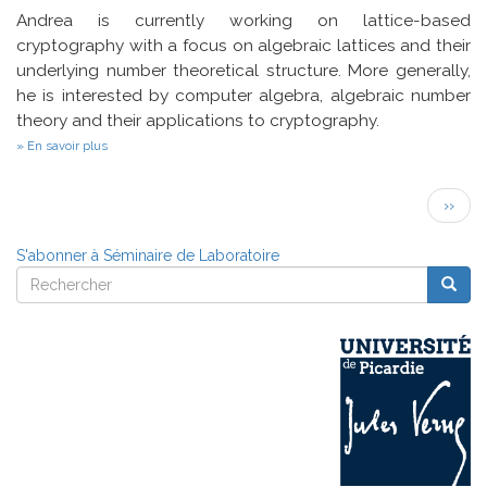
Andrea is currently working on lattice-based
cryptography with a focus on algebraic lattices and their
underlying number theoretical structure. More generally,
he is interested by computer algebra, algebraic number
theory and their applications to cryptography.
sur
En savoir plus
Computing
short
Pagination
elements
Page
››
of
suivan
ideal
lattices
S'abonner à Séminaire de Laboratoire
in
Rechercher
practice
Reche
Rechercher