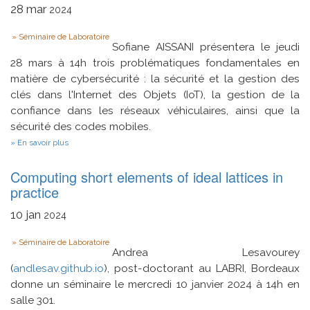
28
mar
calcul
2024
haute
performance
Type
Séminaire de Laboratoire
Sofiane AISSANI présentera le jeudi
28 mars à 14h trois problématiques fondamentales en
matière de cybersécurité : la sécurité et la gestion des
clés dans l'Internet des Objets (IoT), la gestion de la
confiance dans les réseaux véhiculaires, ainsi que la
sécurité des codes mobiles.
sur
En savoir plus
Défis
et
Computing short elements of ideal lattices in
Solutions
en
practice
Cybersécurité
:
10
jan
2024
IoT,
Réseaux
Type
Véhiculaires
Séminaire de Laboratoire
et
Andrea Lesavourey
sécurité
(
andlesav.github.io
), post-doctorant au LABRI, Bordeaux
des
donne un séminaire le mercredi 10 janvier 2024 à 14h en
codes
mobiles
salle 301.