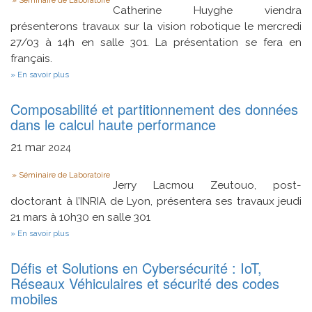
Type
Catherine Huyghe viendra
présenterons travaux sur la vision robotique le mercredi
27/03 à 14h en salle 301. La présentation se fera en
français.
sur
En savoir plus
Reconnaissance
d'actions
Composabilité et partitionnement des données
humaines
par
dans le calcul haute performance
vision
pour
21
mar
2024
la
robotique
Type
d'assistance
Séminaire de Laboratoire
à
Jerry Lacmou Zeutouo, post-
l'autonomie
doctorant à l’INRIA de Lyon, présentera ses travaux jeudi
à
21 mars à 10h30 en salle 301
domicile
sur
En savoir plus
Composabilité
et
Défis et Solutions en Cybersécurité : IoT,
partitionnement
des
Réseaux Véhiculaires et sécurité des codes
données
mobiles
dans
le