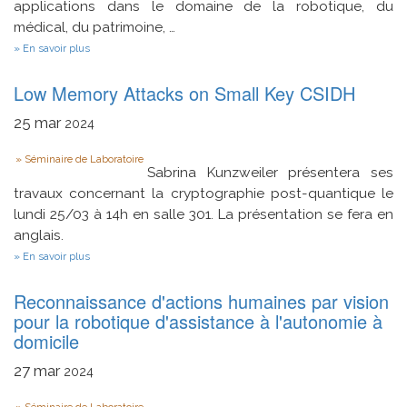
applications dans le domaine de la robotique, du
médical, du patrimoine, …
sur
En savoir plus
Le
recalage
Low Memory Attacks on Small Key CSIDH
de
nuages
de
25
mar
2024
nuages
de
Type
Séminaire de Laboratoire
points
Sabrina Kunzweiler présentera ses
sans
features,
travaux concernant la cryptographie post-quantique le
sans
lundi 25/03 à 14h en salle 301. La présentation se fera en
ICP
anglais.
…
et
sur
En savoir plus
sans
Low
Deep
Memory
Learning.
Reconnaissance d'actions humaines par vision
Attacks
on
pour la robotique d'assistance à l'autonomie à
Small
domicile
Key
CSIDH
27
mar
2024
Séminaire de Laboratoire