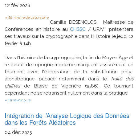
12
fév
2026
Type
Séminaire de Laboratoire
Camille DESENCLOS, Maîtresse de
Conférences en histoire au
CHSSC
/ UPJV, présentera
ses travaux sur la cryptographie dans l'Histoire le jeudi 12
février à 14h.
Dans l’histoire de la cryptographie, la fin du Moyen Âge et
le début de l’époque moderne marquent assurément un
tournant avec l’élaboration de la substitution poly-
alphabétique, publiée notamment dans le
Traité des
chiffres
de Blaise de Vigenère (1586). Ce tournant
cependant ne se retranscrit nullement dans la pratique.
sur
En savoir plus
Une
substitution
Intégration de l’Analyse Logique des Données
pas
si
dans les Forêts Aléatoires
simple
:
04
déc
2025
pratiques