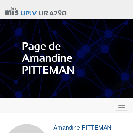
Aller
au
UPJV
UR 4290
contenu
principal
Page de
Amandine
PITTEMAN
Toggl
naviga
Amandine PITTEMAN