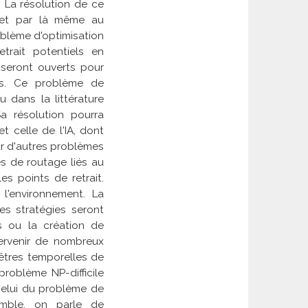
. La résolution de ce
le et par là même au
blème d'optimisation
trait potentiels en
seront ouverts pour
ûts. Ce problème de
 dans la littérature
a résolution pourra
t celle de l'IA, dont
sur d'autres problèmes
mes de
routage
liés au
es points de retrait.
 l'environnement. La
es stratégies seront
s ou la création de
tervenir de nombreux
êtres temporelles de
problème NP-difficile
celui du problème de
emble, on parle de