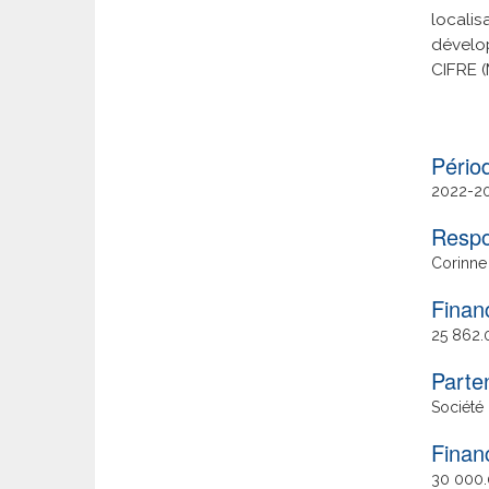
locali
dévelo
CIFRE (
Date
2022
2
de
Respo
fin
Corinne
Finan
25 862.
Parte
Société
Finan
30 000