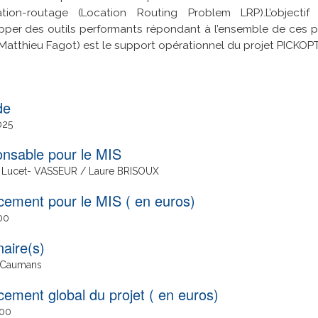
sation-routage
(
Location Routing Problem LRP
).
L’object
pper des outils performants répondant à l’ensemble de ces 
Matthieu Fagot) est le support opérationnel du projet PICKOPT
025
nsable pour le MIS
 Lucet- VASSEUR / Laure BRISOUX
cement pour le MIS ( en euros)
00
naire(s)
 Caumans
cement global du projet ( en euros)
.00