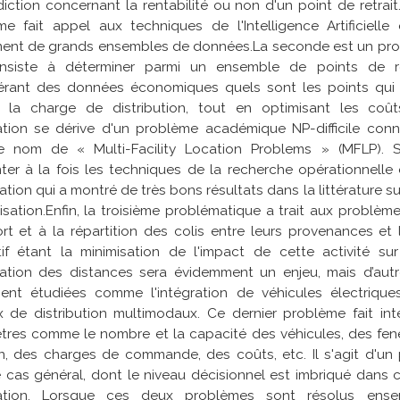
diction
concernant la rentabilité ou non d'un point de retrait
me fait appel aux techniques de l'Intelligence Artificiel
ent de grands ensembles de données.
La seconde est un pro
nsiste à déterminer parmi un ensemble de points de re
érant des données économiques quels sont les points qui 
r la charge de distribution, tout en optimisant les co
ation
se dérive d'un problème académique NP-difficile connu
le nom de «
Multi-Facility Location Problems
» (MFLP). S
er à la fois les techniques de la recherche opérationnelle e
dation qui a montré de très bons résultats dans la littérature 
isation.
Enfin, la troisième problématique a trait aux problè
rt et à la répartition des colis entre leurs provenances et l
tif étant la minimisation de l'impact de cette activité sur
sation des distances sera évidemment un enjeu, mais d’autr
ent étudiées comme l'intégration de véhicules électrique
x de distribution multimodaux. Ce dernier problème fait in
tres comme le nombre et la capacité des véhicules, des fen
on, des charges de commande, des coûts, etc. Il s'agit d'un 
 cas général, dont le niveau décisionnel est imbriqué dans 
sation. Lorsque ces deux problèmes sont résolus ens