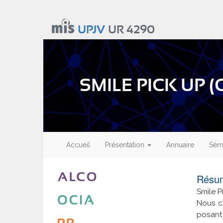
Aller
au
UPJV
UR 4290
contenu
principal
SMILE PICK UP (
Main
navigation
Accueil
Présentation
Annuaire
Sémi
Résu
Smile P
Nous ch
posant