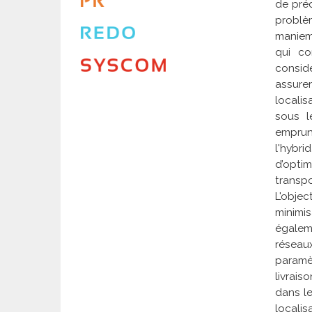
de
pré
problè
maniem
qui co
consid
assure
localis
sous 
emprunt
l'hybri
d’optim
transpo
L'objec
minimi
égalem
réseau
paramè
livrais
dans le
locali