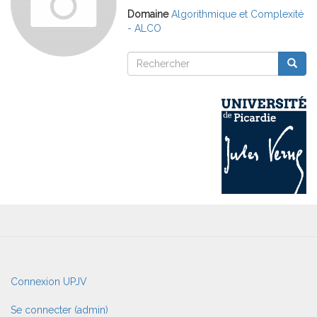
Domaine
Algorithmique et Complexité
- ALCO
Rechercher
Reche
Rechercher
User
Connexion UPJV
account
menu
Se connecter (admin)