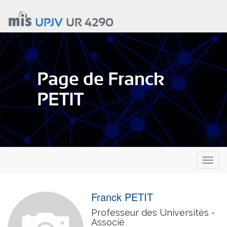
Aller
au
UPJV
UR 4290
contenu
principal
Page de Franck
PETIT
Toggl
naviga
Franck PETIT
Professeur des Universités -
Associé