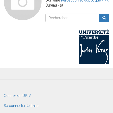
Domaine
Perception et Robotique - PR
Bureau
415
Rechercher
Reche
Rechercher
User
Connexion UPJV
account
menu
Se connecter (admin)