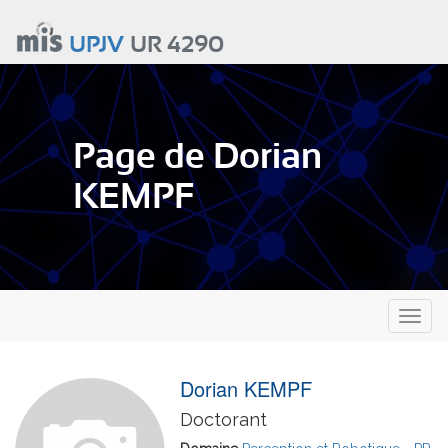
Aller
au
UPJV
UR 4290
contenu
principal
Page de Dorian
KEMPF
Toggl
naviga
Dorian KEMPF
Doctorant