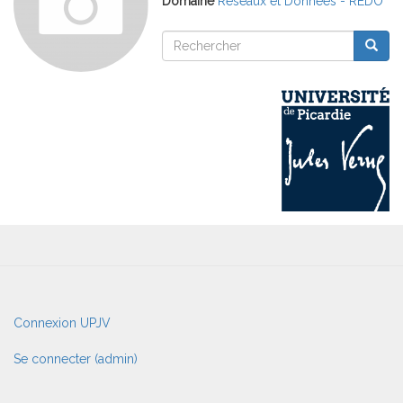
Domaine
Réseaux et Données - REDO
Rechercher
Reche
Rechercher
User
Connexion UPJV
account
menu
Se connecter (admin)