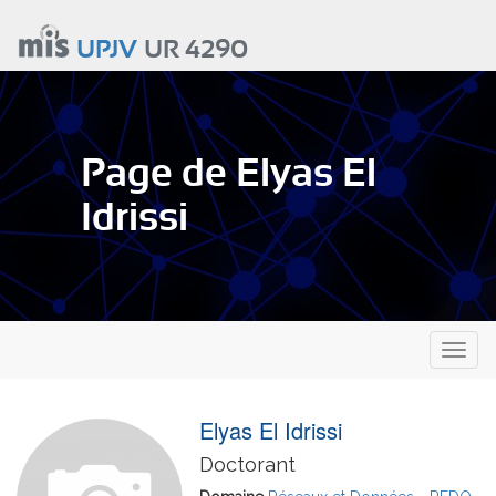
Aller
au
UPJV
UR 4290
contenu
principal
Page de Elyas El
Idrissi
Toggl
naviga
Elyas El Idrissi
Doctorant