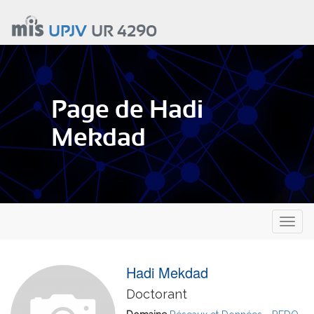
Aller
au
UPJV
UR 4290
contenu
principal
Page de Hadi
Mekdad
Toggl
naviga
Hadi Mekdad
Doctorant