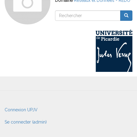
Domaine
Réseaux et Données - REDO
Rechercher
Reche
Rechercher
User
Connexion UPJV
account
menu
Se connecter (admin)