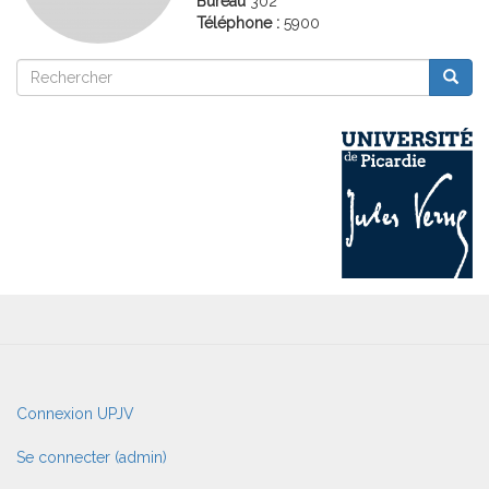
Bureau
302
Téléphone :
5900
Rechercher
Reche
Rechercher
User
Connexion UPJV
account
menu
Se connecter (admin)