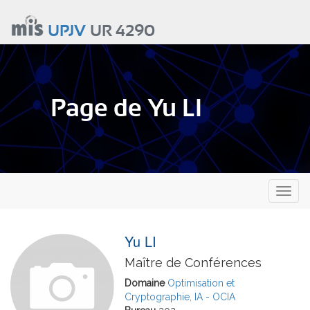
Aller
au
UPJV
UR 4290
contenu
principal
Page de Yu LI
Toggl
naviga
Yu LI
Maître de Conférences
Domaine
Optimisation et
Cryptographie, IA - OCIA