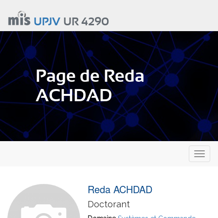
Aller
au
UPJV
UR 4290
contenu
principal
Page de Reda
ACHDAD
Toggl
naviga
Reda ACHDAD
Doctorant