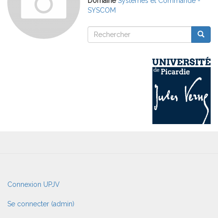
Domaine
Systèmes et Commande -
SYSCOM
Rechercher
Reche
Rechercher
User
Connexion UPJV
account
menu
Se connecter (admin)