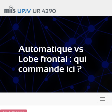
Aller
au
UPJV
UR 4290
contenu
principal
Automatique vs
Lobe frontal : qui
commande ici ?
Toggl
naviga