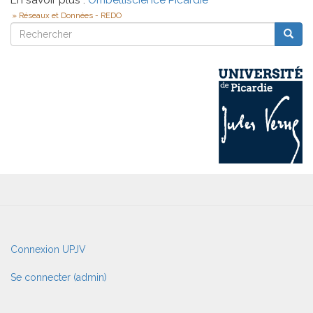
Réseaux et Données - REDO
Rechercher
Reche
Rechercher
User
Connexion UPJV
account
menu
Se connecter (admin)