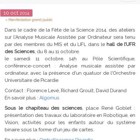
naviga
Date
10
oct
2014
Type
Manifestation grand public
Dans le cadre de la Fête de la Science 2014, des ateliers
sur l'Analyse Musicale Assistée par Ordinateur sera tenu
par des membres du MIS et du LIFL dans le
hall de l’UFR
des Sciences
, du 8 au 11 octobre.
le samedi 11 octobre, 14h au Pôle Scientifique,
conférence-concert : Analyse musicale assistée par
ordinateur, avec la présence d'un quatuor de l'Orchestre
Universitaire de Picardie
Contact : Florence Levé, Richard Groult, David Durand
En savoir plus :
Algomus
Sous le chapiteau des sciences
, place René Goblet :
présentation des travaux du laboratoire en Robotique, en
Vision, activités pour les enfants autour du système
binaire sous la forme d'un jeu de cartes.
En savoir plus :
Ombelliscience Picardie