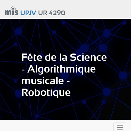
Aller
au
UPJV
UR 4290
contenu
principal
Fête de la Science
- Algorithmique
musicale -
Robotique
Toggl