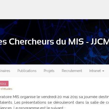
es Chercheurs du MIS - JJCM
naires
Publications
Projets
Recrutement
Intranet
011
 d'études
ratoire MIS organise le vendredi 20 mai 2011 sa journée dest
talents. Les présentations se dérouleront dans la salle de 
iences. Le programme est le suivant :