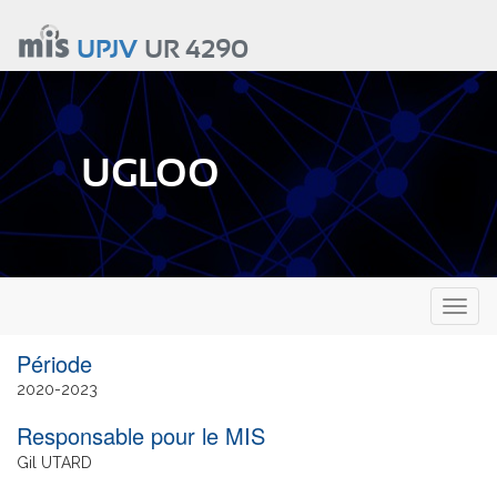
Aller
au
UPJV
UR 4290
contenu
principal
UGLOO
Toggl
naviga
Date
2020
2023
de
Responsable pour le MIS
fin
Gil UTARD