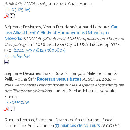
Artificielle (CNIA 2026)
, Jun 2026, Arras, France
hal-05625689
Stéphane Devismes, Yoann Dieudonné, Arnaud Labourel
Can
Like Attract Like? A Study of Homonymous Gathering in
Networks
STOC '26: 58th Annual ACM Symposium on Theory of
Computing
, Jun 2026, Salt Lake City UT USA, France. pp.933-
942,
⟨10.1145/3798129.3800807⟩
hal-05652634
Stéphane Devismes, Swan Dubois, François Malenfer, Franck
Petit, Mouna Safir
Recessus versus turbas
ALGOTEL 2026 —
28es Rencontres Francophones sur les Aspects Algorithmiques
des Télécommunications
, Jun 2026, Mandelieu-la-Napoule,
France
hal-05597435
Quentin Bramas, Stéphane Devismes, Anaïs Durand, Pascal
Lafourcade, Anissa Lamani
77 nuances de couleurs
ALGOTEL