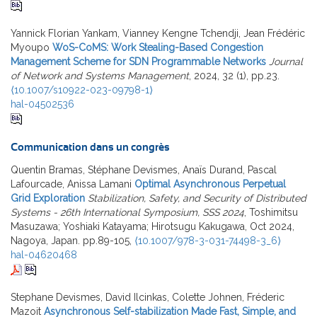
Yannick Florian Yankam, Vianney Kengne Tchendji, Jean Frédéric
Myoupo
WoS-CoMS: Work Stealing-Based Congestion
Management Scheme for SDN Programmable Networks
Journal
of Network and Systems Management
, 2024, 32 (1), pp.23.
⟨10.1007/s10922-023-09798-1⟩
hal-04502536
Communication dans un congrès
Quentin Bramas, Stéphane Devismes, Anaïs Durand, Pascal
Lafourcade, Anissa Lamani
Optimal Asynchronous Perpetual
Grid Exploration
Stabilization, Safety, and Security of Distributed
Systems - 26th International Symposium, SSS 2024
, Toshimitsu
Masuzawa; Yoshiaki Katayama; Hirotsugu Kakugawa, Oct 2024,
Nagoya, Japan. pp.89-105,
⟨10.1007/978-3-031-74498-3_6⟩
hal-04620468
Stephane Devismes, David Ilcinkas, Colette Johnen, Fréderic
Mazoit
Asynchronous Self-stabilization Made Fast, Simple, and