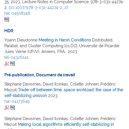
35, 2023, Lecture Notes in Computer Science, 978-3-031-44274-
2.
⟨10.1007/978-3-031-44274-2_2⟩
hal-04508148
HDR
Yoann Dieudonne
Meeting in Harsh Conditions
Distributed,
Parallel, and Cluster Computing [cs.DC]. Université de Picardie
Jules Verne (UPJV), Amiens, FRA., 2023
tel-04326141
Pré-publication, Document de travail
Stéphane Devismes, David Ilcinkas, Colette Johnen, Frédéric
Mazoit
Trade-off between time, space workload: the case of the
self-stabilizing unisson
2023
hal-04173649
Stéphane Devismes, David Ilcinkas, Colette Johnen, Frédéric
Mazoit
Making local algorithms efficiently self-stabilizing in