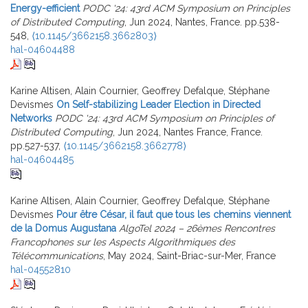
Energy-efficient
PODC '24: 43rd ACM Symposium on Principles
of Distributed Computing
, Jun 2024, Nantes, France. pp.538-
548,
⟨10.1145/3662158.3662803⟩
hal-04604488
Karine Altisen, Alain Cournier, Geoffrey Defalque, Stéphane
Devismes
On Self-stabilizing Leader Election in Directed
Networks
PODC '24: 43rd ACM Symposium on Principles of
Distributed Computing
, Jun 2024, Nantes France, France.
pp.527-537,
⟨10.1145/3662158.3662778⟩
hal-04604485
Karine Altisen, Alain Cournier, Geoffrey Defalque, Stéphane
Devismes
Pour être César, il faut que tous les chemins viennent
de la Domus Augustana
AlgoTel 2024 – 26èmes Rencontres
Francophones sur les Aspects Algorithmiques des
Télécommunications
, May 2024, Saint-Briac-sur-Mer, France
hal-04552810