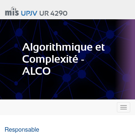
Aller
au
UPJV
UR 4290
contenu
principal
Algorithmique et
Complexité -
ALCO
Toggl
naviga
Responsable