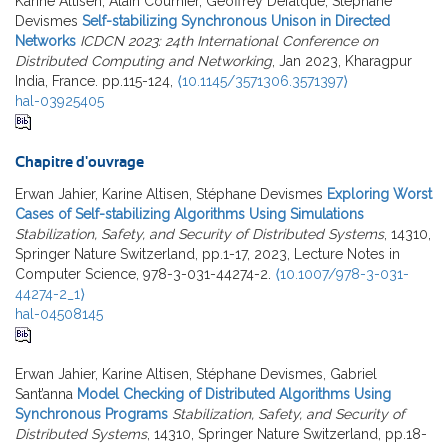
Karine Altisen, Alain Cournier, Geoffrey Defalque, Stéphane
Devismes
Self-stabilizing Synchronous Unison in Directed
Networks
ICDCN 2023: 24th International Conference on
Distributed Computing and Networking
, Jan 2023, Kharagpur
India, France. pp.115-124,
⟨10.1145/3571306.3571397⟩
hal-03925405
Chapitre d'ouvrage
Erwan Jahier, Karine Altisen, Stéphane Devismes
Exploring Worst
Cases of Self-stabilizing Algorithms Using Simulations
Stabilization, Safety, and Security of Distributed Systems
, 14310,
Springer Nature Switzerland, pp.1-17, 2023, Lecture Notes in
Computer Science, 978-3-031-44274-2.
⟨10.1007/978-3-031-
44274-2_1⟩
hal-04508145
Erwan Jahier, Karine Altisen, Stéphane Devismes, Gabriel
Sant’anna
Model Checking of Distributed Algorithms Using
Synchronous Programs
Stabilization, Safety, and Security of
Distributed Systems
, 14310, Springer Nature Switzerland, pp.18-