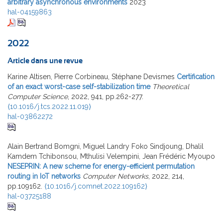
arbitrary asynchronous environments
2023
hal-04159863
2022
Article dans une revue
Karine Altisen, Pierre Corbineau, Stéphane Devismes
Certification
of an exact worst-case self-stabilization time
Theoretical
Computer Science
, 2022, 941, pp.262-277.
⟨10.1016/j.tcs.2022.11.019⟩
hal-03862272
Alain Bertrand Bomgni, Miguel Landry Foko Sindjoung, Dhalil
Kamdem Tchibonsou, Mthulisi Velempini, Jean Frédéric Myoupo
NESEPRIN: A new scheme for energy-efficient permutation
routing in IoT networks
Computer Networks
, 2022, 214,
pp.109162.
⟨10.1016/j.comnet.2022.109162⟩
hal-03725188