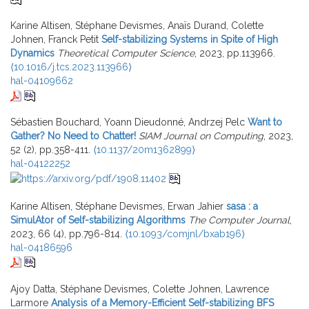
Karine Altisen, Stéphane Devismes, Anaïs Durand, Colette
Johnen, Franck Petit
Self-stabilizing Systems in Spite of High
Dynamics
Theoretical Computer Science
, 2023, pp.113966.
⟨10.1016/j.tcs.2023.113966⟩
hal-04109662
Sébastien Bouchard, Yoann Dieudonné, Andrzej Pelc
Want to
Gather? No Need to Chatter!
SIAM Journal on Computing
, 2023,
52 (2), pp.358-411.
⟨10.1137/20m1362899⟩
hal-04122252
Karine Altisen, Stéphane Devismes, Erwan Jahier
sasa : a
SimulAtor of Self-stabilizing Algorithms
The Computer Journal
,
2023, 66 (4), pp.796-814.
⟨10.1093/comjnl/bxab196⟩
hal-04186596
Ajoy Datta, Stéphane Devismes, Colette Johnen, Lawrence
Larmore
Analysis of a Memory-Efficient Self-stabilizing BFS