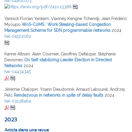
hal-04800273
Yannick Florian Yankam, Vianney Kengne Tchendji, Jean Frédéric
Myoupo
WoS-CoMS : Work Stealing-based Congestion
Management Scheme for SDN programmable networks
2024
hal-04522062
Karine Altisen, Alain Cournier, Geoffrey Defalque, Stéphane
Devismes
On Self-stabilizing Leader Election in Directed
Networks
2024
hal-04434345
Jérémie Chalopin, Yoann Dieudonné, Arnaud Labourel, Andrzej
Pelc
Rendezvous in networks in spite of delay faults
2024
hal-03138464
2023
Article dans une revue