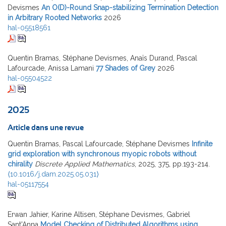
Devismes
An O(D)-Round Snap-stabilizing Termination Detection
in Arbitrary Rooted Networks
2026
hal-05518561
Quentin Bramas, Stéphane Devismes, Anaïs Durand, Pascal
Lafourcade, Anissa Lamani
77 Shades of Grey
2026
hal-05504522
2025
Article dans une revue
Quentin Bramas, Pascal Lafourcade, Stéphane Devismes
Infinite
grid exploration with synchronous myopic robots without
chirality
Discrete Applied Mathematics
, 2025, 375, pp.193-214.
⟨10.1016/j.dam.2025.05.031⟩
hal-05117554
Erwan Jahier, Karine Altisen, Stéphane Devismes, Gabriel
Sant'Anna
Model Checking of Distributed Algorithms using