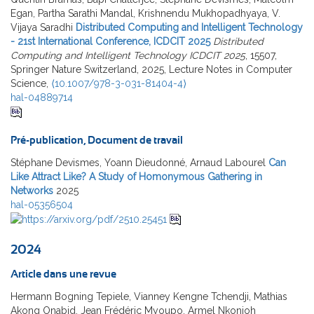
Egan, Partha Sarathi Mandal, Krishnendu Mukhopadhyaya, V.
Vijaya Saradhi
Distributed Computing and Intelligent Technology
- 21st International Conference, ICDCIT 2025
Distributed
Computing and Intelligent Technology ICDCIT 2025
, 15507,
Springer Nature Switzerland, 2025, Lecture Notes in Computer
Science,
⟨10.1007/978-3-031-81404-4⟩
hal-04889714
Pré-publication, Document de travail
Stéphane Devismes, Yoann Dieudonné, Arnaud Labourel
Can
Like Attract Like? A Study of Homonymous Gathering in
Networks
2025
hal-05356504
2024
Article dans une revue
Hermann Bogning Tepiele, Vianney Kengne Tchendji, Mathias
Akong Onabid, Jean Frédéric Myoupo, Armel Nkonjoh