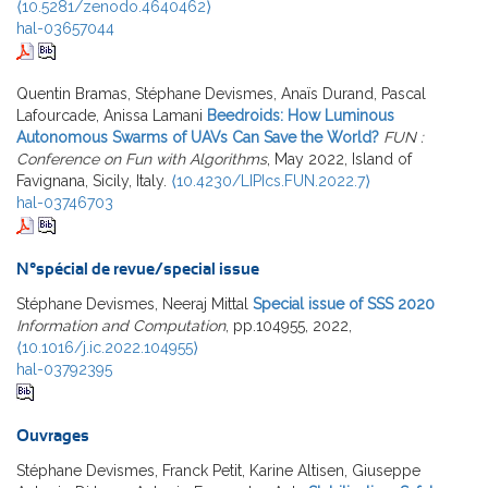
⟨10.5281/zenodo.4640462⟩
hal-03657044
Quentin Bramas, Stéphane Devismes, Anaïs Durand, Pascal
Lafourcade, Anissa Lamani
Beedroids: How Luminous
Autonomous Swarms of UAVs Can Save the World?
FUN :
Conference on Fun with Algorithms
, May 2022, Island of
Favignana, Sicily, Italy.
⟨10.4230/LIPIcs.FUN.2022.7⟩
hal-03746703
N°spécial de revue/special issue
Stéphane Devismes, Neeraj Mittal
Special issue of SSS 2020
Information and Computation
, pp.104955, 2022,
⟨10.1016/j.ic.2022.104955⟩
hal-03792395
Ouvrages
Stéphane Devismes, Franck Petit, Karine Altisen, Giuseppe