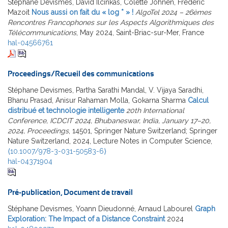
Stéphane Devismes, David Ilcinkas, Colette Johnen, Frédéric
Mazoit
Nous aussi on fait du « log * » !
AlgoTel 2024 – 26èmes
Rencontres Francophones sur les Aspects Algorithmiques des
Télécommunications
, May 2024, Saint-Briac-sur-Mer, France
hal-04566761
Proceedings/Recueil des communications
Stéphane Devismes, Partha Sarathi Mandal, V. Vijaya Saradhi,
Bhanu Prasad, Anisur Rahaman Molla, Gokarna Sharma
Calcul
distribué et technologie intelligente
20th International
Conference, ICDCIT 2024, Bhubaneswar, India, January 17–20,
2024, Proceedings
, 14501, Springer Nature Switzerland; Springer
Nature Switzerland, 2024, Lecture Notes in Computer Science,
⟨10.1007/978-3-031-50583-6⟩
hal-04371904
Pré-publication, Document de travail
Stéphane Devismes, Yoann Dieudonné, Arnaud Labourel
Graph
Exploration: The Impact of a Distance Constraint
2024