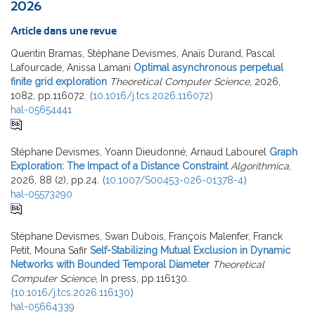
2026
Article dans une revue
Quentin Bramas, Stéphane Devismes, Anaïs Durand, Pascal
Lafourcade, Anissa Lamani
Optimal asynchronous perpetual
finite grid exploration
Theoretical Computer Science
, 2026,
1082, pp.116072.
⟨10.1016/j.tcs.2026.116072⟩
hal-05654441
Stéphane Devismes, Yoann Dieudonné, Arnaud Labourel
Graph
Exploration: The Impact of a Distance Constraint
Algorithmica
,
2026, 88 (2), pp.24.
⟨10.1007/S00453-026-01378-4⟩
hal-05573290
Stéphane Devismes, Swan Dubois, François Malenfer, Franck
Petit, Mouna Safir
Self-Stabilizing Mutual Exclusion in Dynamic
Networks with Bounded Temporal Diameter
Theoretical
Computer Science
, In press, pp.116130.
⟨10.1016/j.tcs.2026.116130⟩
hal-05664339