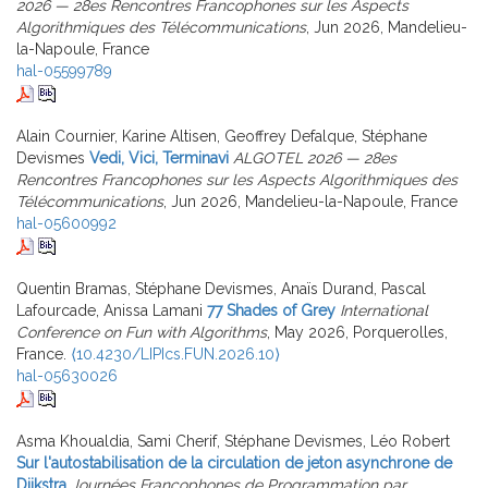
2026 — 28es Rencontres Francophones sur les Aspects
Algorithmiques des Télécommunications
, Jun 2026, Mandelieu-
la-Napoule, France
hal-05599789
Alain Cournier, Karine Altisen, Geoffrey Defalque, Stéphane
Devismes
Vedi, Vici, Terminavi
ALGOTEL 2026 — 28es
Rencontres Francophones sur les Aspects Algorithmiques des
Télécommunications
, Jun 2026, Mandelieu-la-Napoule, France
hal-05600992
Quentin Bramas, Stéphane Devismes, Anaïs Durand, Pascal
Lafourcade, Anissa Lamani
77 Shades of Grey
International
Conference on Fun with Algorithms
, May 2026, Porquerolles,
France.
⟨10.4230/LIPIcs.FUN.2026.10⟩
hal-05630026
Asma Khoualdia, Sami Cherif, Stéphane Devismes, Léo Robert
Sur l'autostabilisation de la circulation de jeton asynchrone de
Dijkstra
Journées Francophones de Programmation par