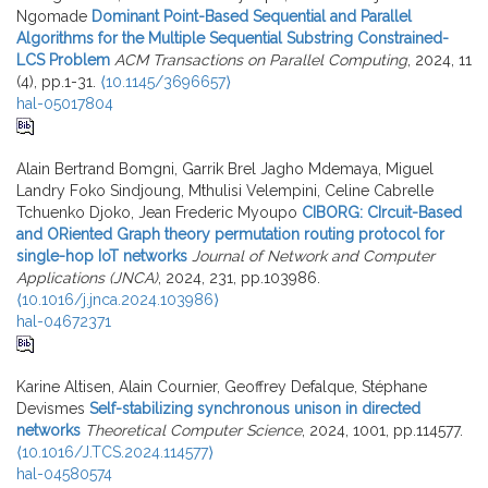
Ngomade
Dominant Point-Based Sequential and Parallel
Algorithms for the Multiple Sequential Substring Constrained-
LCS Problem
ACM Transactions on Parallel Computing
, 2024, 11
(4), pp.1-31.
⟨10.1145/3696657⟩
hal-05017804
Alain Bertrand Bomgni, Garrik Brel Jagho Mdemaya, Miguel
Landry Foko Sindjoung, Mthulisi Velempini, Celine Cabrelle
Tchuenko Djoko, Jean Frederic Myoupo
CIBORG: CIrcuit-Based
and ORiented Graph theory permutation routing protocol for
single-hop IoT networks
Journal of Network and Computer
Applications (JNCA)
, 2024, 231, pp.103986.
⟨10.1016/j.jnca.2024.103986⟩
hal-04672371
Karine Altisen, Alain Cournier, Geoffrey Defalque, Stéphane
Devismes
Self-stabilizing synchronous unison in directed
networks
Theoretical Computer Science
, 2024, 1001, pp.114577.
⟨10.1016/J.TCS.2024.114577⟩
hal-04580574