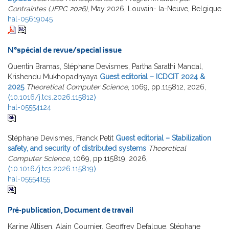
Contraintes (JFPC 2026)
, May 2026, Louvain- la-Neuve, Belgique
hal-05619045
N°spécial de revue/special issue
Quentin Bramas, Stéphane Devismes, Partha Sarathi Mandal,
Krishendu Mukhopadhyaya
Guest editorial – ICDCIT 2024 &
2025
Theoretical Computer Science
, 1069, pp.115812, 2026,
⟨10.1016/j.tcs.2026.115812⟩
hal-05554124
Stéphane Devismes, Franck Petit
Guest editorial – Stabilization
safety, and security of distributed systems
Theoretical
Computer Science
, 1069, pp.115819, 2026,
⟨10.1016/j.tcs.2026.115819⟩
hal-05554155
Pré-publication, Document de travail
Karine Altisen, Alain Cournier, Geoffrey Defalque, Stéphane