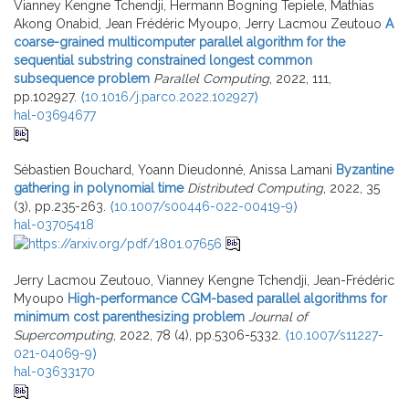
Vianney Kengne Tchendji, Hermann Bogning Tepiele, Mathias
Akong Onabid, Jean Frédéric Myoupo, Jerry Lacmou Zeutouo
A
coarse-grained multicomputer parallel algorithm for the
sequential substring constrained longest common
subsequence problem
Parallel Computing
, 2022, 111,
pp.102927.
⟨10.1016/j.parco.2022.102927⟩
hal-03694677
Sébastien Bouchard, Yoann Dieudonné, Anissa Lamani
Byzantine
gathering in polynomial time
Distributed Computing
, 2022, 35
(3), pp.235-263.
⟨10.1007/s00446-022-00419-9⟩
hal-03705418
Jerry Lacmou Zeutouo, Vianney Kengne Tchendji, Jean-Frédéric
Myoupo
High-performance CGM-based parallel algorithms for
minimum cost parenthesizing problem
Journal of
Supercomputing
, 2022, 78 (4), pp.5306-5332.
⟨10.1007/s11227-
021-04069-9⟩
hal-03633170