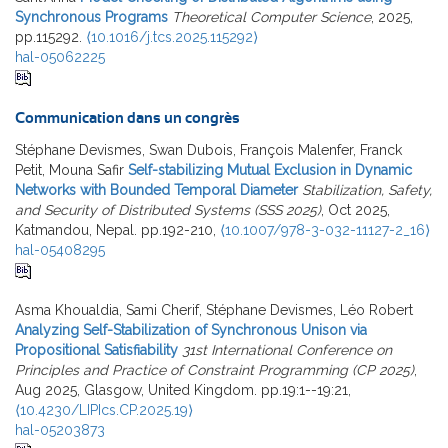
Synchronous Programs
Theoretical Computer Science
, 2025,
pp.115292.
⟨10.1016/j.tcs.2025.115292⟩
hal-05062225
Communication dans un congrès
Stéphane Devismes, Swan Dubois, François Malenfer, Franck
Petit, Mouna Safir
Self-stabilizing Mutual Exclusion in Dynamic
Networks with Bounded Temporal Diameter
Stabilization, Safety,
and Security of Distributed Systems (SSS 2025)
, Oct 2025,
Katmandou, Nepal. pp.192-210,
⟨10.1007/978-3-032-11127-2_16⟩
hal-05408295
Asma Khoualdia, Sami Cherif, Stéphane Devismes, Léo Robert
Analyzing Self-Stabilization of Synchronous Unison via
Propositional Satisfiability
31st International Conference on
Principles and Practice of Constraint Programming (CP 2025)
,
Aug 2025, Glasgow, United Kingdom. pp.19:1--19:21,
⟨10.4230/LIPIcs.CP.2025.19⟩
hal-05203873