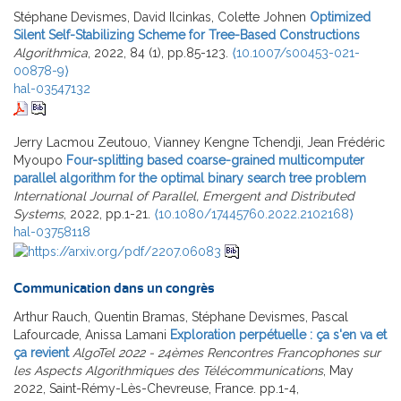
Stéphane Devismes, David Ilcinkas, Colette Johnen
Optimized
Silent Self-Stabilizing Scheme for Tree-Based Constructions
Algorithmica
, 2022, 84 (1), pp.85-123.
⟨10.1007/s00453-021-
00878-9⟩
hal-03547132
Jerry Lacmou Zeutouo, Vianney Kengne Tchendji, Jean Frédéric
Myoupo
Four-splitting based coarse-grained multicomputer
parallel algorithm for the optimal binary search tree problem
International Journal of Parallel, Emergent and Distributed
Systems
, 2022, pp.1-21.
⟨10.1080/17445760.2022.2102168⟩
hal-03758118
Communication dans un congrès
Arthur Rauch, Quentin Bramas, Stéphane Devismes, Pascal
Lafourcade, Anissa Lamani
Exploration perpétuelle : ça s'en va et
ça revient
AlgoTel 2022 - 24èmes Rencontres Francophones sur
les Aspects Algorithmiques des Télécommunications
, May
2022, Saint-Rémy-Lès-Chevreuse, France. pp.1-4,