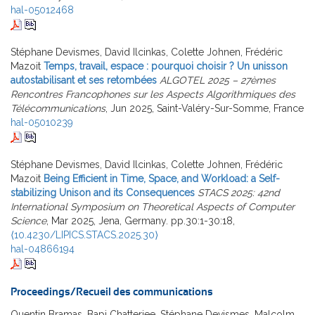
hal-05012468
Stéphane Devismes, David Ilcinkas, Colette Johnen, Frédéric
Mazoit
Temps, travail, espace : pourquoi choisir ? Un unisson
autostabilisant et ses retombées
ALGOTEL 2025 – 27èmes
Rencontres Francophones sur les Aspects Algorithmiques des
Télécommunications
, Jun 2025, Saint-Valéry-Sur-Somme, France
hal-05010239
Stéphane Devismes, David Ilcinkas, Colette Johnen, Frédéric
Mazoit
Being Efficient in Time, Space, and Workload: a Self-
stabilizing Unison and its Consequences
STACS 2025: 42nd
International Symposium on Theoretical Aspects of Computer
Science
, Mar 2025, Jena, Germany. pp.30:1-30:18,
⟨10.4230/LIPICS.STACS.2025.30⟩
hal-04866194
Proceedings/Recueil des communications
Quentin Bramas, Bapi Chatterjee, Stéphane Devismes, Malcolm