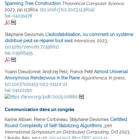
Spanning Tree Construction
Theoretical Computer Science
,
2023, pp.113804.
⟨10.1016/j.tcs.2023.113804⟩
hal-04031478
Stéphane Devismes
L'autostabilisation, ou comment un système
distribué peut se réparer tout seul
Interstices
, 2023,
⟨10.5281/zenodo.7739661⟩
hal-03968455
Yoann Dieudonné, Andrzej Pelc, Franck Petit
Almost Universal
Anonymous Rendezvous in the Plane
Algorithmica
, In press,
⟨10.1007/s00453-023-01122-2⟩
hal-04122290
Communication dans un congrès
Karine Altisen, Pierre Corbineau, Stéphane Devismes
Certified
Round Complexity of Self-Stabilizing Algorithms
37th
International Symposium on Distributed Computing
, Oct 2023,
L'Aquila, Italy. pp.1-22,
⟨10.4230/LIPIcs.DISC.2023.2⟩