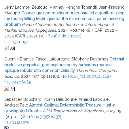
Jerry Lacmou Zeutouo, Vianney Kengne Tchendji, Jean-Frédéric
Myoupo
Coarse-grained multicomputer parallel algorithm using
the four-splitting technique for the minimum cost parenthesizing
problem
Revue Africaine de Recherche en Informatique et
Mathématiques Appliquées
, 2023, Volume 38 - CARI 2022 -
2023 (CARI 2022),
⟨10.46298/arima.11217⟩
hal-03712194
Quentin Bramas, Pascal Lafourcade, Stéphane Devismes
Optimal
exclusive perpetual grid exploration by luminous myopic
opaque robots with common chirality
Theoretical Computer
Science
, 2023, 977, pp.114162.
⟨10.1016/j.tcs.2023.114162⟩
hal-04206069
Sébastien Bouchard, Yoann Dieudonné, Arnaud Labourel,
Andrzej Pelc
Almost-Optimal Deterministic Treasure Hunt in
Unweighted Graphs
ACM Transactions on Algorithms
, 2023, 19
(3), pp.1-32.
⟨10.1145/3588437⟩
hal-04122270