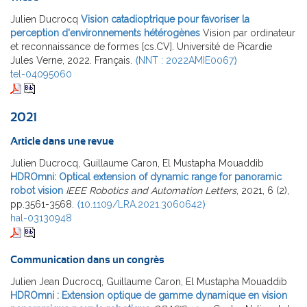
Julien Ducrocq
Vision catadioptrique pour favoriser la
perception d'environnements hétérogènes
Vision par ordinateur
et reconnaissance de formes [cs.CV]. Université de Picardie
Jules Verne, 2022. Français.
⟨NNT : 2022AMIE0067⟩
tel-04095060
2021
Article dans une revue
Julien Ducrocq, Guillaume Caron, El Mustapha Mouaddib
HDROmni: Optical extension of dynamic range for panoramic
robot vision
IEEE Robotics and Automation Letters
, 2021, 6 (2),
pp.3561-3568.
⟨10.1109/LRA.2021.3060642⟩
hal-03130948
Communication dans un congrès
Julien Jean Ducrocq, Guillaume Caron, El Mustapha Mouaddib
HDROmni : Extension optique de gamme dynamique en vision