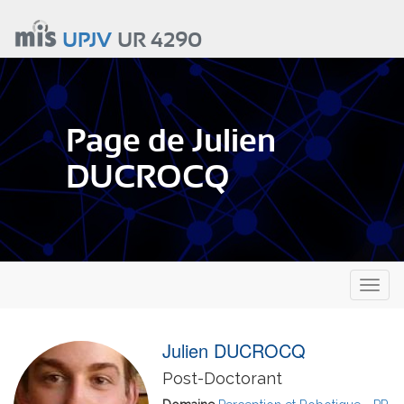
Aller
au
UPJV
UR 4290
contenu
principal
Page de Julien
DUCROCQ
Toggl
naviga
Julien DUCROCQ
Post-Doctorant