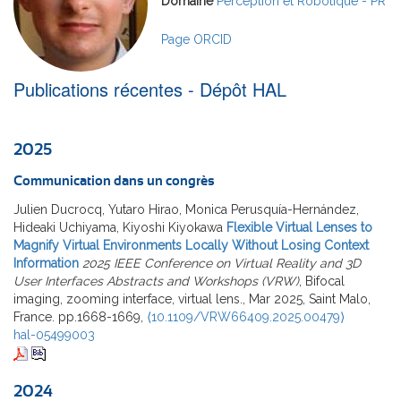
Domaine
Perception et Robotique - PR
Page ORCID
Publications récentes - Dépôt HAL
2025
Communication dans un congrès
Julien Ducrocq, Yutaro Hirao, Monica Perusquía-Hernández,
Hideaki Uchiyama, Kiyoshi Kiyokawa
Flexible Virtual Lenses to
Magnify Virtual Environments Locally Without Losing Context
Information
2025 IEEE Conference on Virtual Reality and 3D
User Interfaces Abstracts and Workshops (VRW)
, Bifocal
imaging, zooming interface, virtual lens., Mar 2025, Saint Malo,
France. pp.1668-1669,
⟨10.1109/VRW66409.2025.00479⟩
hal-05499003
2024