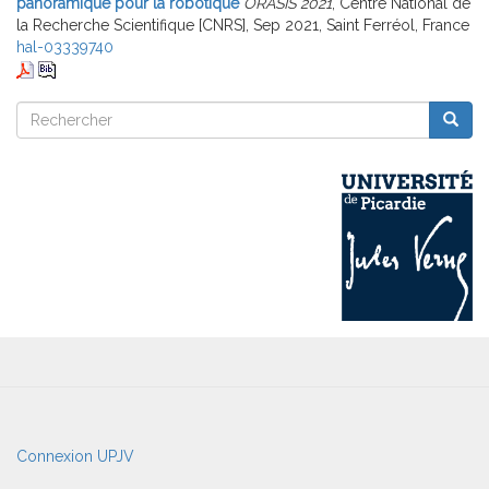
panoramique pour la robotique
ORASIS 2021
, Centre National de
la Recherche Scientifique [CNRS], Sep 2021, Saint Ferréol, France
hal-03339740
Rechercher
Reche
Rechercher
User
Connexion UPJV
account