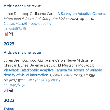
Article dans une revue
Julien Ducrocq, Guillaume Caron
A Survey on Adaptive Cameras
International Journal of Computer Vision
, 2024, pp.1 - 34.
⟨10.1007/s11263-024-02025-7⟩
hal-04487038
2023
Article dans une revue
Julien Jean Ducrocq, Guillaume Caron, Hervé Midavaine,
Christian Duriez, Jérémie Dequidt, El Mustapha Mouaddib
VisAdapt: Catadioptric Adaptive Camera for scenes of variable
density of visual information
Applied optics
, 2023, 62 (35),
pp.9207-9214.
⟨10.1364/AO.500663⟩
hal-04276452
2022
Thèse