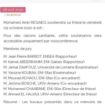
naviga
Date
08
oct
2020
Type
Soutenance
Mohamed Amin REGAIEG soutiendra sa thèse le vendredi
09 octobre 2020 à 10h :
Pour des raisons sanitaires, cette soutenance sera
accessible uniquement par visioconférence.
Membres de jury:
M. Jean Pierre BARBOT, ENSEA (Rapporteur)
M. Kamel ABDERRAHIM, ENI-Gabes (Rapporteur)
M. Jamal DAAFOUZ, Université de Lorraine (Examinateur)
M. Yassine KOUBAA, ENI-Sfax (Examinateur)
M. Mourad KCHAOU, ENI-Sfax (Co-encadrant)
M. Jérôme BOSCHE, UPJV-Amiens (Co-encadrant)
M. Mohamed CHAABANE, ENI-Sfax (Directeur de thèse)
M. Ahmed EL HAJJAJI, UPJV-Amiens (Directeur de thèse)
Résumé : Les travaux présentés dans ce mémoire de