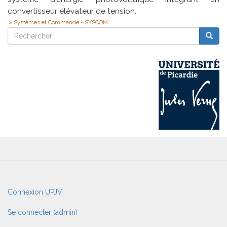
convertisseur élévateur de tension.
Systèmes et Commande - SYSCOM
Rechercher
Reche
Rechercher
User
Connexion UPJV
account
menu
Se connecter (admin)