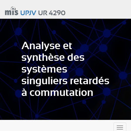
Aller
au
UPJV
UR 4290
contenu
principal
Analyse et
synthèse des
systèmes
singuliers retardés
à commutation
Toggl