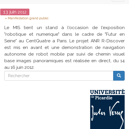
naviga
Date
13
juin
2012
Type
Manifestation grand public
Le MIS tient un stand à l'occasion de l'exposition
"robotique et numerique" dans le cadre de "Futur en
Seine" au CentQuatre a Paris. Le projet ANR R-Discover
est mis en avant et une demonstration de navigation
autonome de robot mobile par suivi de chemin visuel
base images panoramiques est réalisée en direct, du 14
au 16 juin 2012.
Rechercher
Reche
Rechercher