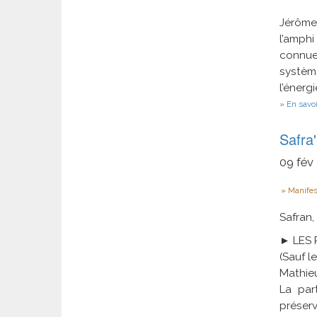
Jérôme
l’amphi
connue
systèm
l’énerg
En savoi
Safra
09
fév
Type
Manifes
Safran, 
► LES 
(Sauf le
Mathieu
La par
préser