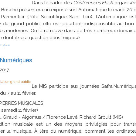
Dans le cadre des
Conférences Flash
organisées
 Bosche présentera un exposé sur l'Automatique le mardi 20 
 Parmentier (Pôle Scientifique Saint Leu). L’Automatique es
 du grand public, elle est pourtant indispensable au bon
es modernes. On la retrouve dans de très nombreux domaines
ie dont il sera question dans l’exposé.
sur
r plus
Automatique
vs
'Numériques
Lobe
frontal
:
2017
qui
commande
tation grand public
ici
Le MIS participe aux journées Safra'Numériqu
?
du 7 au 11 février.
PIERRES MUSICALES
 samedi 11 février)
 Giraud - Algomus / Florence Levé, Richard Groult (MIS)
tition musicale est un des moyens privilégiés pour trans
ver la musique. À l’ère du numérique, comment les ordinate