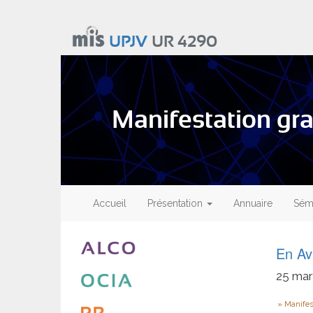
Aller
au
UPJV
UR 4290
contenu
principal
Manifestation gra
Main
navigation
Accueil
Présentation
Annuaire
Sémi
En Av
25
mar
Type
Manifes