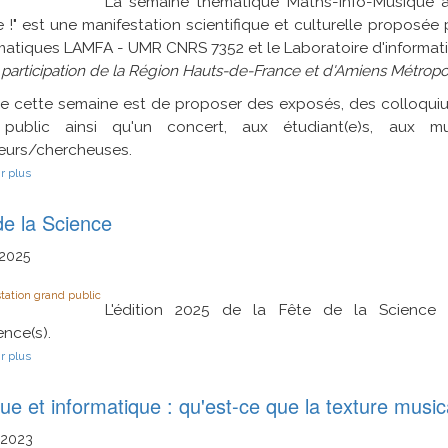
La semaine thématique Maths-Info-Musique a
 !" est une manifestation scientifique et culturelle proposée 
atiques LAMFA - UMR CNRS 7352 et le Laboratoire d'informat
 participation de la Région Hauts-de-France et d'Amiens Métropo
de cette semaine est de proposer des exposés, des colloquiu
public ainsi qu'un concert, aux étudiant(e)s, aux mu
eurs/chercheuses.
sur
r plus
En
Avant
de la Science
la
Mizique
:
2025
sa
majesté
tation grand public
de
L'édition 2025 de la Fête de la Science
Jazz
ence(s).
sur
r plus
Fête
de
e et informatique : qu'est-ce que la texture music
la
Science
2023