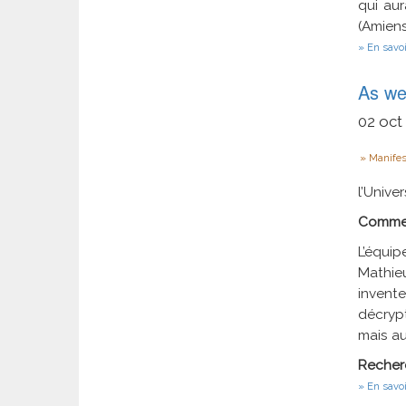
qui aur
(Amiens
En savoi
As we
02
oct
Type
Manifes
l’Univer
Commen
L’équip
Mathieu
invent
décrypt
mais au
Recher
En savoi