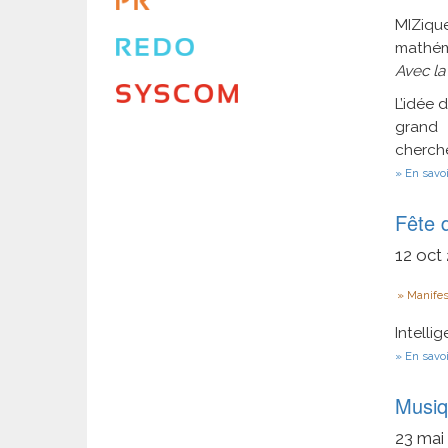
MIZique
mathém
Avec la
L’idée 
grand 
cherch
En savoi
Fête 
12
oct
Type
Manifes
Intellig
En savoi
Musiqu
23
mai