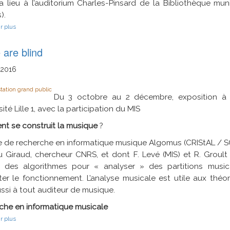
a lieu à l’auditorium Charles-Pinsard de la Bibliothèque mu
).
sur
r plus
Maquette
numérique
 are blind
2016
tation grand public
Du 3 octobre au 2 décembre, exposition à 
sité Lille 1, avec la participation du MIS
t se construit la musique
?
e de recherche en informatique musique Algomus (CRIStAL / S
 Giraud, chercheur CNRS, et dont F. Levé (MIS) et R. Groult
e des algorithmes pour « analyser » des partitions musica
er le fonctionnement. L’analyse musicale est utile aux théori
ssi à tout auditeur de musique.
che en informatique musicale
sur
r plus
As