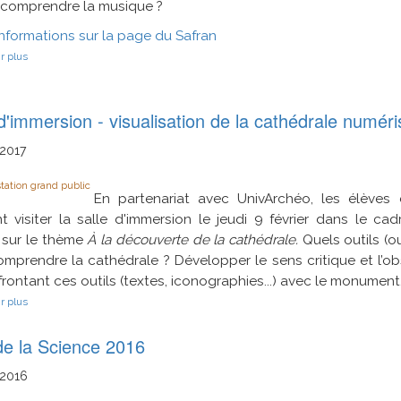
 comprendre la musique ?
informations sur la page du Safran
sur
r plus
Safra'Numériques
d'immersion - visualisation de la cathédrale numér
2017
tation grand public
En partenariat avec UnivArchéo, les élève
t visiter la salle d'immersion le jeudi 9 février dans le ca
 sur le thème
À la découverte de la cathédrale.
Quels outils (ou
mprendre la cathédrale ? Développer le sens critique et l’o
rontant ces outils (textes, iconographies...) avec le monument
sur
r plus
Salle
d'immersion
de la Science 2016
-
visualisation
de
2016
la
cathédrale