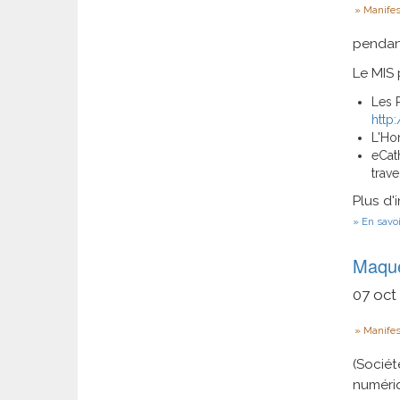
Type
Manifes
pendant
Le MIS 
Les P
http
L'Hom
eCath
trave
Plus d'
En savoi
Maque
07
oct
Type
Manifes
(Sociét
numéri