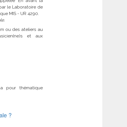
ppelée "En avant la
par le Laboratoire de
ique MIS - UR 4290.
le.
m ou des ateliers au
sicien(ne)s et aux
 a pour thématique
ale ?