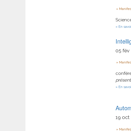
Type
Manifes
Science
En savoi
Intell
05
fév
Type
Manifes
confér
présent
En savoi
Autom
19
oct
Type
Manifes