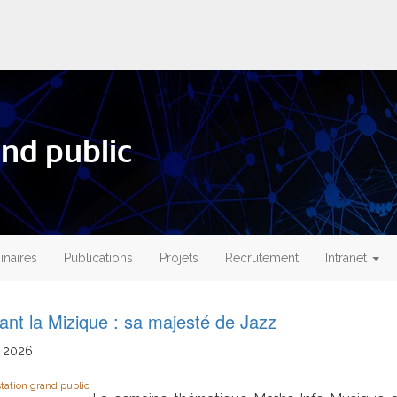
nd public
naires
Publications
Projets
Recrutement
Intranet
ant la Mizique : sa majesté de Jazz
2026
tation grand public