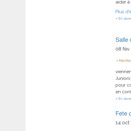
aider à
Plus d'
En savoi
Salle 
08
fév
Type
Manifes
viennen
Juniors
pour co
en conf
En savoi
Fete 
14
oct