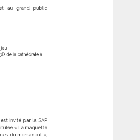
 et au grand public
 jeu
 3D de la cathédrale à
st invité par la SAP
titulée « La maquette
ances du monument »,