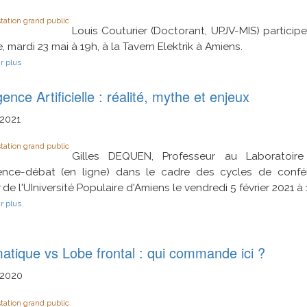
tation grand public
Louis Couturier (Doctorant, UPJV-MIS) participe
, mardi 23 mai à 19h, à la Tavern Elektrik à Amiens.
sur
r plus
Musique
et
igence Artificielle : réalité, mythe et enjeux
informatique
:
qu'est-
2021
ce
que
tation grand public
la
Gilles DEQUEN, Professeur au Laboratoir
texture
musicale
ence-débat (en ligne) dans le cadre des cycles de conf
?
de l'UIniversité Populaire d'Amiens le vendredi 5 février 2021 à
sur
r plus
Intelligence
Artificielle
:
réalité,
atique vs Lobe frontal : qui commande ici ?
mythe
et
2020
enjeux
tation grand public