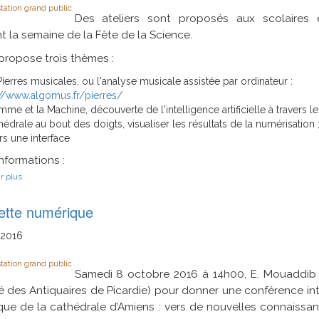
tation grand public
numérisée
Des ateliers sont proposés aux scolaires
 la semaine de la Fête de la Science.
propose trois thèmes :
ierres musicales, ou l'analyse musicale assistée par ordinateur :
://www.algomus.fr/pierres/
me et la Machine, découverte de l'intelligence artificielle à travers le
édrale au bout des doigts, visualiser les résultats de la numérisation
rs une interface
informations :
sur
r plus
Fete
de
tte numérique
la
Science
2016
2016
tation grand public
Samedi 8 octobre 2016 à 14h00, E. Mouaddib e
é des Antiquaires de Picardie) pour donner une conférence in
que de la cathédrale d’Amiens : vers de nouvelles connaiss