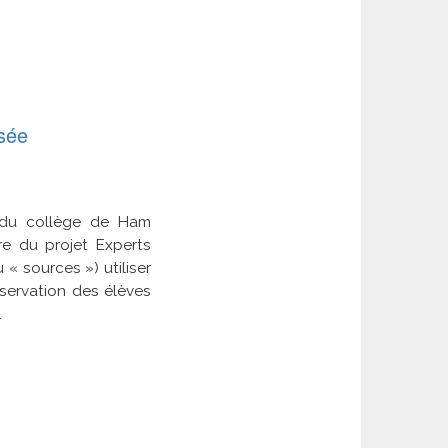
isée
s du collège de Ham
dre du projet Experts
 « sources ») utiliser
bservation des élèves
.