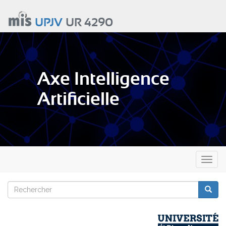
Aller
au
UPJV
UR 4290
contenu
principal
Axe Intelligence
Artificielle
Toggl
naviga
Rechercher
Reche
Rechercher