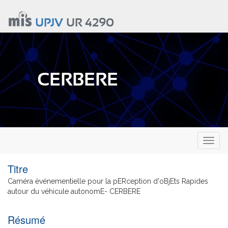
Aller
au
UPJV
UR 4290
contenu
principal
CERBERE
Toggl
naviga
Titre
Caméra èvénementielle pour la pERception d'oBjEts Rapides
autour du véhicule autonomE- CERBERE
Résumé