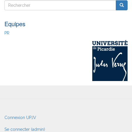
Rechercher
Reche
Rechercher
Equipes
PR
User
Connexion UPJV
account
menu
Se connecter (admin)