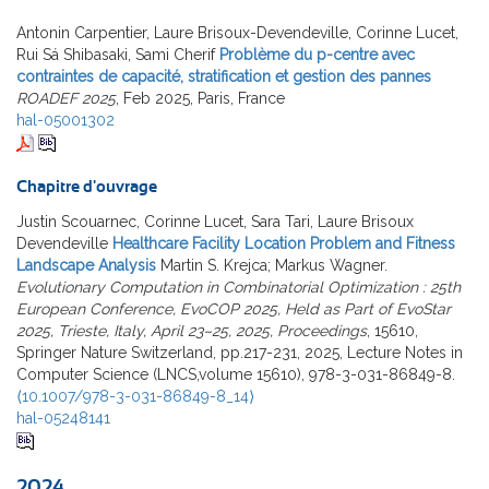
Antonin Carpentier, Laure Brisoux-Devendeville, Corinne Lucet,
Rui Sá Shibasaki, Sami Cherif
Problème du p-centre avec
contraintes de capacité, stratification et gestion des pannes
ROADEF 2025
, Feb 2025, Paris, France
hal-05001302
Chapitre d'ouvrage
Justin Scouarnec, Corinne Lucet, Sara Tari, Laure Brisoux
Devendeville
Healthcare Facility Location Problem and Fitness
Landscape Analysis
Martin S. Krejca; Markus Wagner.
Evolutionary Computation in Combinatorial Optimization : 25th
European Conference, EvoCOP 2025, Held as Part of EvoStar
2025, Trieste, Italy, April 23–25, 2025, Proceedings
, 15610,
Springer Nature Switzerland, pp.217-231, 2025, Lecture Notes in
Computer Science (LNCS,volume 15610), 978-3-031-86849-8.
⟨10.1007/978-3-031-86849-8_14⟩
hal-05248141
2024