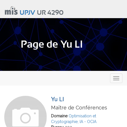
Aller
au
UPJV
UR 4290
contenu
principal
Page de Yu LI
Toggl
naviga
Yu LI
Maître de Conférences
Domaine
Optimisation et
Cryptographie, IA - OCIA