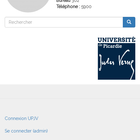
Bureau
302
Téléphone :
5900
Rechercher
Reche
Rechercher
User
Connexion UPJV
account
menu
Se connecter (admin)