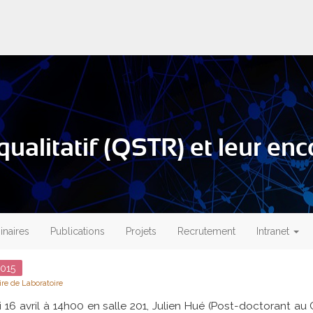
ualitatif (QSTR) et leur e
naires
Publications
Projets
Recrutement
Intranet
015
re de Laboratoire
i 16 avril à 14h00 en salle 201, Julien Hué (Post-doctorant a