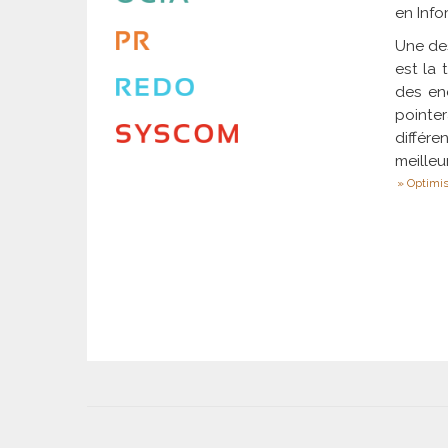
en Info
Une des
est la 
des enc
pointer
différ
meilleu
Optimis