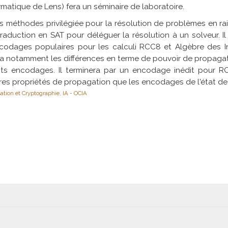
rmatique de Lens) fera un séminaire de laboratoire.
 méthodes privilégiée pour la résolution de problèmes en ra
traduction en SAT pour déléguer la résolution à un solveur. I
odages populaires pour les calculi RCC8 et Algèbre des Inte
a notamment les différences en terme de pouvoir de propaga
ents encodages. Il terminera par un encodage inédit pour 
res propriétés de propagation que les encodages de l'état de l
ation et Cryptographie, IA - OCIA