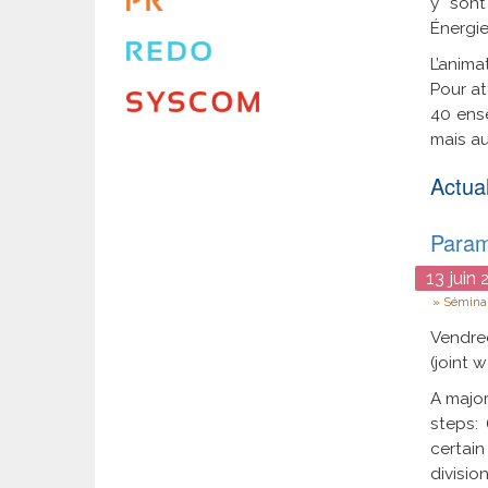
y sont
Énergie
L’anima
Pour at
40 ense
mais au
Actual
Param
13
juin
2
Type
Séminai
Vendred
(joint 
A major
steps: 
certai
divisi