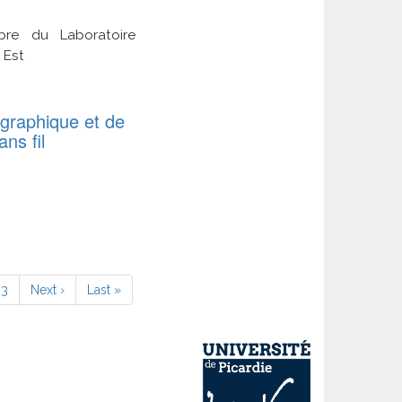
bre du Laboratoire
 Est
ographique et de
ns fil
Page
63
Page
Next ›
Dernière
Last »
suivante
page