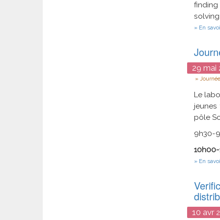
finding
solving
En savoi
Journ
29
mai
Type
Journée
Le labo
jeunes 
pôle Sc
9h30-9h
10h00-1
En savoi
Verifi
distri
10
avr
2