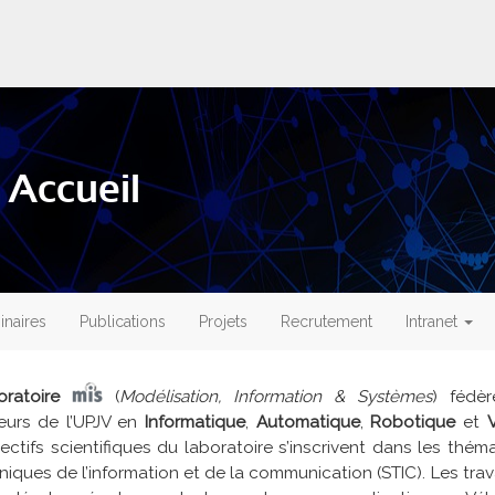
 Accueil
naires
Publications
Projets
Recrutement
Intranet
oratoire
(
Modélisation, Information & Systèmes
) fédè
eurs de l’UPJV en
Informatique
,
Automatique
,
Robotique
et
ectifs scientifiques du laboratoire s’inscrivent dans les thé
niques de l’information et de la communication (STIC). Les tra