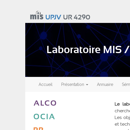
Aller
au
UPJV
UR 4290
contenu
principal
Laboratoire MIS /
Main
navigation
Accueil
Présentation
Annuaire
Sémi
Le lab
cherch
Les obj
et tech