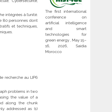
ule, Cybersécurité,
The first international
e intégrées à l’unité.
conference on
f de 80 personnes dont
artificial intelligence
atifs et techniques,
and smart
miques.
technologies for
green energy , May 15–
16, 2026, Saidia
Morocco
 de recherche au LIP6
graph problems in two
easing the value of a
and along the chunk
ly addressed as (1)