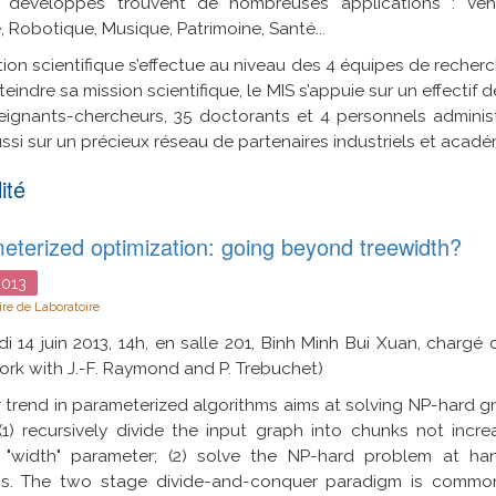
 développés trouvent de nombreuses applications : Véhic
, Robotique, Musique, Patrimoine, Santé...
tion scientifique s’effectue au niveau des 4 équipes de recherch
teindre sa mission scientifique, le MIS s’appuie sur un effecti
ignants-chercheurs, 35 doctorants et 4 personnels administr
ssi sur un précieux réseau de partenaires industriels et acadé
ité
eterized optimization: going beyond treewidth?
013
re de Laboratoire
i 14 juin 2013, 14h, en salle 201, Binh Minh Bui Xuan, chargé
work with J.-F. Raymond and P. Trebuchet)
 trend in parameterized algorithms aims at solving NP-hard 
(1) recursively divide the input graph into chunks not incr
n "width" parameter; (2) solve the NP-hard problem at h
ons. The two stage divide-and-conquer paradigm is common