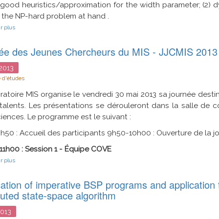
 good heuristics/approximation for the width parameter; (2)
 the NP-hard problem at hand .
sur
r plus
Parameterized
optimization:
ée des Jeunes Chercheurs du MIS - JJCMIS 2013
going
beyond
treewidth?
2013
 d'études
ratoire MIS organise le vendredi 30 mai 2013 sa journée dest
talents. Les présentations se dérouleront dans la salle de 
iences. Le programme est le suivant :
50 : Accueil des participants
9h50-10h00 : Ouverture de la jo
1h00 : Session 1 - Équipe COVE
sur
r plus
Journée
des
cation of imperative BSP programs and application t
Jeunes
Chercheurs
buted state-space algorithm
du
MIS
013
-