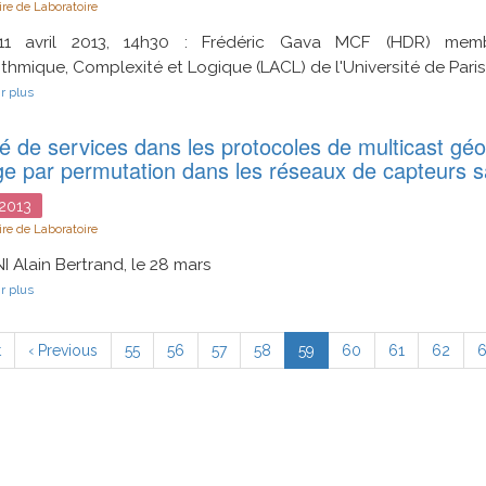
JJCMIS
re de Laboratoire
2013
11 avril 2013, 14h30 : Frédéric Gava MCF (HDR) mem
ithmique, Complexité et Logique (LACL) de l'Université de Paris
sur
r plus
Verification
of
té de services dans les protocoles de multicast gé
imperative
BSP
ge par permutation dans les réseaux de capteurs sa
programs
and
2013
application
to
re de Laboratoire
verifying
a
Alain Bertrand, le 28 mars
distributed
sur
r plus
state-
Qualité
space
de
ation
algorithm
services
ère
t
Page
‹ Previous
Page
55
Page
56
Page
57
Page
58
Page
59
Page
60
Page
61
Page
62
dans
précédente
courante
les
protocoles
de
multicast
géographique
et
de