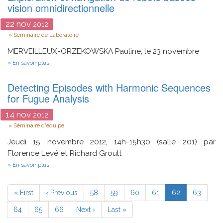
d’un
vision omnidirectionnelle
système
photovoltaïque...
22
nov
2012
Type
Séminaire de Laboratoire
MERVEILLEUX-ORZEKOWSKA Pauline, le 23 novembre
sur
En savoir plus
Exploration
et
Detecting Episodes with Harmonic Sequences
navigation
de
for Fugue Analysis
robots
basées
14
nov
2012
vision
Type
omnidirectionnelle
Séminaire d'équipe
Jeudi 15 novembre 2012, 14h-15h30 (salle 201) par
Florence Levé et Richard Groult
sur
En savoir plus
Detecting
Episodes
Pagination
with
Première
« First
Page
‹ Previous
Page
58
Page
59
Page
60
Page
61
Page
62
Page
63
Harmonic
page
précédente
courante
Sequences
Page
64
Page
65
Page
66
Page
Next ›
Dernière
Last »
for
Fugue
suivante
page