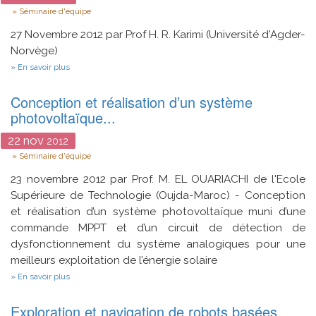
Type
Séminaire d'équipe
27 Novembre 2012 par Prof H. R. Karimi (Université d'Agder-
Norvège)
sur
En savoir plus
Modeling
and
Conception et réalisation d’un système
control
of
photovoltaïque...
wind
turbine
22
nov
2012
systems
Type
Séminaire d'équipe
23 novembre 2012 par Prof. M. EL OUARIACHI de l'Ecole
Supérieure de Technologie (Oujda-Maroc) -
Conception
et réalisation d’un système photovoltaïque muni d’une
commande MPPT et d’un circuit de détection de
dysfonctionnement du système analogiques pour une
meilleurs exploitation de l’énergie solaire
sur
En savoir plus
Conception
et
Exploration et navigation de robots basées
réalisation