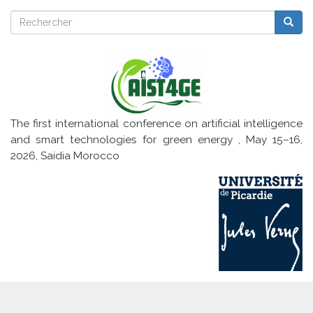
Analysis
Rechercher
Reche
Rechercher
The first international conference on artificial intelligence
and smart technologies for green energy , May 15–16,
2026, Saidia Morocco