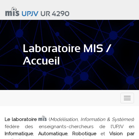
Aller
au
UPJV
UR 4290
contenu
principal
Laboratoire MIS /
Accueil
Toggl
naviga
Le laboratoire
(
Modélisation, Information & Systèmes
)
fédère des enseignants-chercheurs de l’UPJV en
Informatique
,
Automatique
,
Robotique
et
Vision par