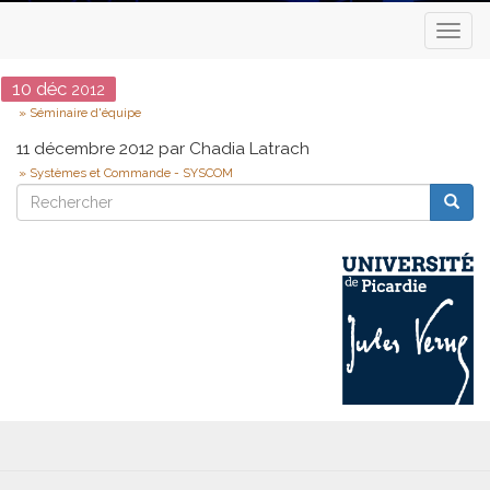
Toggl
naviga
Date
10
déc
2012
Type
Séminaire d'équipe
11 décembre 2012 par Chadia Latrach
Systèmes et Commande - SYSCOM
Rechercher
Reche
Rechercher