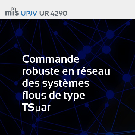
Aller
au
UPJV
UR 4290
contenu
principal
Commande
robuste en réseau
des systèmes
flous de type
TSµar