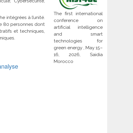
ule, Cybersécurité,
The first international
e intégrées à l’unité.
conference on
f de 80 personnes dont
artificial intelligence
atifs et techniques,
and smart
miques.
technologies for
green energy , May 15–
16, 2026, Saidia
Morocco
analyse