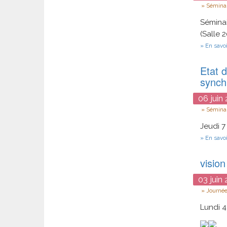
Type
Séminai
Séminai
(Salle 2
En savoi
Etat d
synch
06
juin
Type
Séminai
Jeudi 7
En savoi
vision
03
juin
2
Type
Journée
Lundi 4