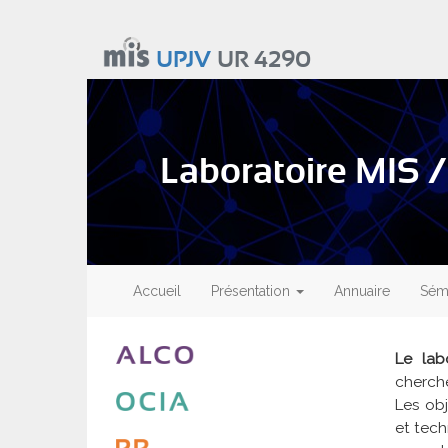
Aller
au
UPJV
UR 4290
contenu
principal
Laboratoire MIS /
Main
navigation
Accueil
Présentation
Annuaire
Sémi
Le lab
cherch
Les obj
et tech