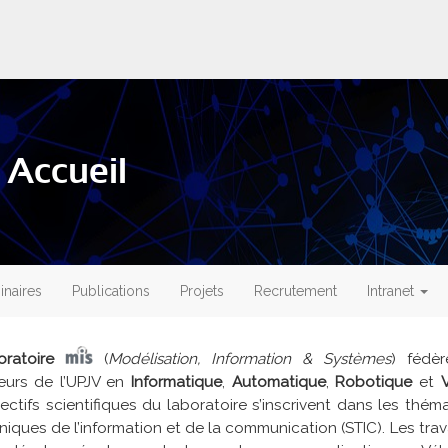
 Accueil
naires
Publications
Projets
Recrutement
Intranet
oratoire
(
Modélisation, Information & Systèmes
) fédè
eurs de l’UPJV en
Informatique
,
Automatique
,
Robotique
et
ectifs scientifiques du laboratoire s’inscrivent dans les thé
niques de l’information et de la communication (STIC). Les tra