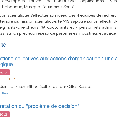
 développés trouvent de nombreuses applications : Véhic
, Robotique, Musique, Patrimoine, Santé...
tion scientifique s’effectue au niveau des 4 équipes de recherch
teindre sa mission scientifique, le MIS s’appuie sur un effecti
ignants-chercheurs, 35 doctorants et 4 personnels administr
ssi sur un précieux réseau de partenaires industriels et acadé
ité
tions collectives aux actions d'organisation : une 
ogique
2012
re d'équipe
 Juin 2012, 14h-16h00 (salle 207) par Gilles Kassel
sur
r plus
Des
actions
rétation du "problème de décision"
collectives
aux
actions
2012
d'organisation