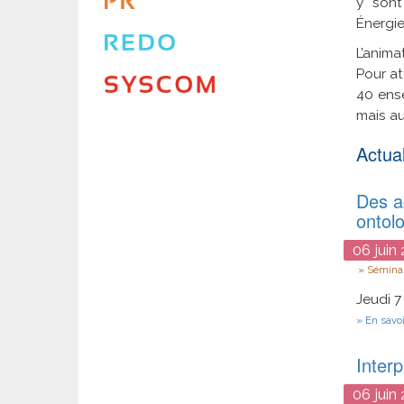
y sont
Énergie
L’anima
Pour at
40 ense
mais au
Actual
Des ac
ontol
06
juin
Type
Séminai
Jeudi 7
En savoi
Interp
06
juin