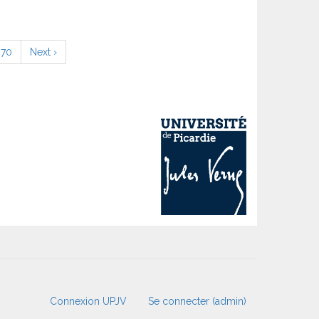
Page
70
Page
Next ›
suivante
Connexion UPJV
Se connecter (admin)