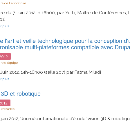
re de Laboratoire
:
une
re du 7 Juin 2012, à 16h00, par Yu Li, Maître de Conférences, 
analyse
ontologique
01).
sur
r plus
Interprétation
du
e l'art et veille technologique pour la conception 
"problème
de
ronisable multi-plateformes compatible avec Drupa
décision"
2012
re d'équipe
 Juin 2012, 14h-16h00 (salle 207) par Fatma Miladi
sur
r plus
Etat
de
 3D et robotique
l'art
et
veille
012
technologique
 d'études
pour
la
 juin 2012, "Journée internationale d'étude "vision 3D & robotiqu
conception
d'un
blog