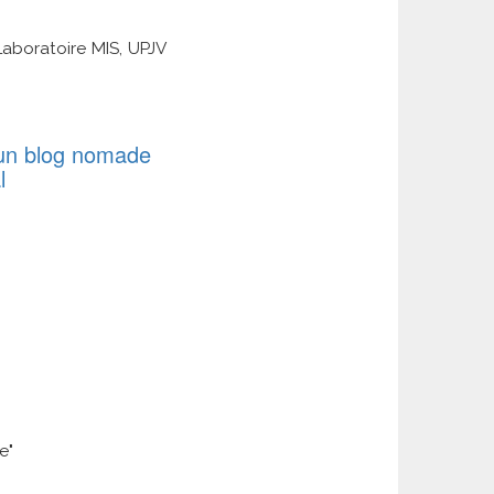
Laboratoire MIS, UPJV
d'un blog nomade
l
e"