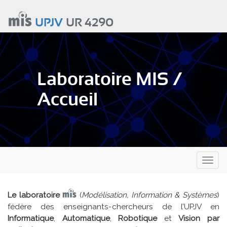
Aller
au
UPJV
UR 4290
contenu
principal
Laboratoire MIS /
Accueil
Toggl
naviga
Le laboratoire
(
Modélisation, Information & Systèmes
)
fédère des enseignants-chercheurs de l’UPJV en
Informatique
,
Automatique
,
Robotique
et
Vision par