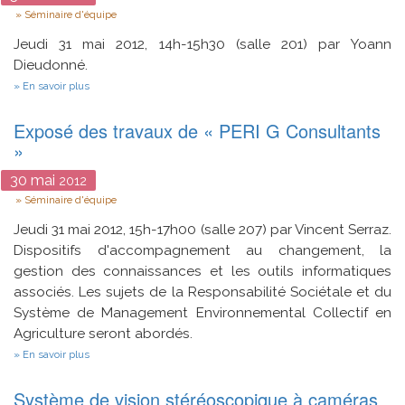
Type
Séminaire d'équipe
Jeudi 31 mai 2012, 14h-15h30 (salle 201) par Yoann
Dieudonné.
sur
En savoir plus
Se
rencontrer
Exposé des travaux de « PERI G Consultants
en
déjouant
»
les
espiègleries
30
mai
2012
Type
Séminaire d'équipe
Jeudi 31 mai 2012, 15h-17h00 (salle 207) par Vincent Serraz.
Dispositifs d'accompagnement au changement, la
gestion des connaissances et les outils informatiques
associés.
Les sujets de la Responsabilité Sociétale et du
Système de Management Environnemental Collectif en
Agriculture seront abordés.
sur
En savoir plus
Exposé
des
Système de vision stéréoscopique à caméras
travaux