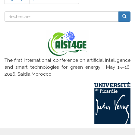
Curves
suivante
page
encodings
Rechercher
for
Reche
Rechercher
SAT-
Solvers
The first international conference on artificial intelligence
and smart technologies for green energy , May 15–16,
2026, Saidia Morocco