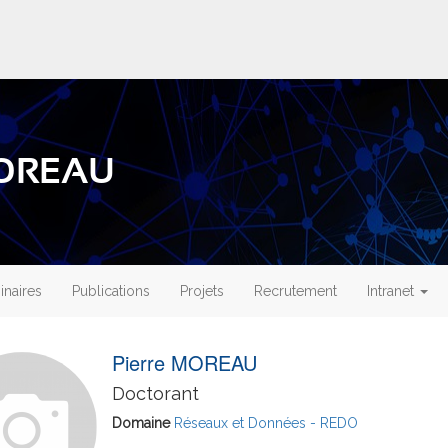
MOREAU
naires
Publications
Projets
Recrutement
Intranet
Pierre MOREAU
Doctorant
Domaine
Réseaux et Données - REDO