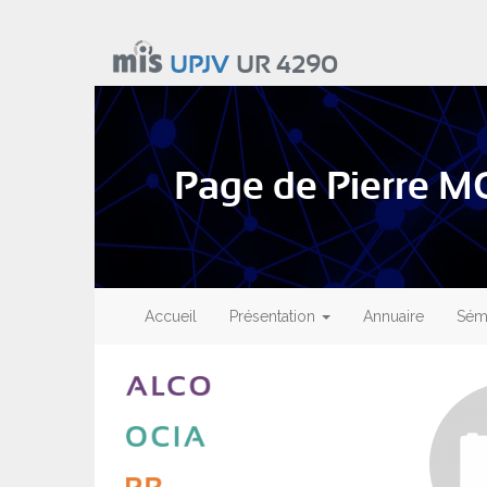
Aller
au
UPJV
UR 4290
contenu
principal
Page de Pierre 
Main
navigation
Accueil
Présentation
Annuaire
Sémi