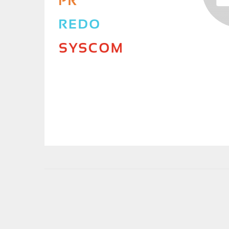
User
account
menu